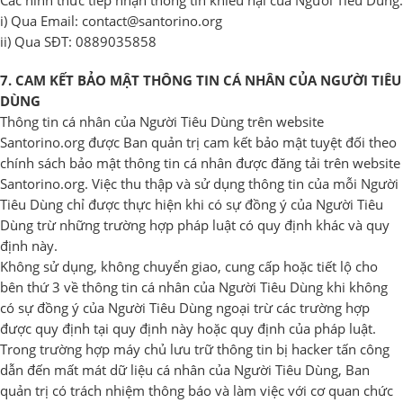
Các hình thức tiếp nhận thông tin khiếu nại của Người Tiêu Dùng:
i) Qua Email:
contact@santorino.org
ii) Qua SĐT: 0889035858
7. CAM KẾT BẢO MẬT THÔNG TIN CÁ NHÂN CỦA NGƯỜI TIÊU
DÙNG
Thông tin cá nhân của Người Tiêu Dùng trên website
Santorino.org được Ban quản trị cam kết bảo mật tuyệt đối theo
chính sách bảo mật thông tin cá nhân được đăng tải trên website
Santorino.org. Việc thu thập và sử dụng thông tin của mỗi Người
Tiêu Dùng chỉ được thực hiện khi có sự đồng ý của Người Tiêu
Dùng trừ những trường hợp pháp luật có quy định khác và quy
định này.
Không sử dụng, không chuyển giao, cung cấp hoặc tiết lộ cho
bên thứ 3 về thông tin cá nhân của Người Tiêu Dùng khi không
có sự đồng ý của Người Tiêu Dùng ngoại trừ các trường hợp
được quy định tại quy định này hoặc quy định của pháp luật.
Trong trường hợp máy chủ lưu trữ thông tin bị hacker tấn công
dẫn đến mất mát dữ liệu cá nhân của Người Tiêu Dùng, Ban
quản trị có trách nhiệm thông báo và làm việc với cơ quan chức