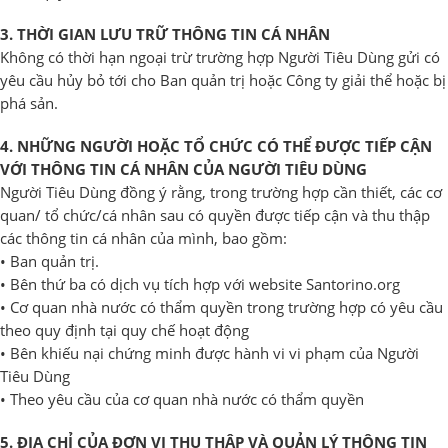
3. THỜI GIAN LƯU TRỮ THÔNG TIN CÁ NHÂN
Không có thời hạn ngoại trừ trường hợp Người Tiêu Dùng gửi có
yêu cầu hủy bỏ tới cho Ban quản trị hoặc Công ty giải thể hoặc bị
phá sản.
4. NHỮNG NGƯỜI HOẶC TỔ CHỨC CÓ THỂ ĐƯỢC TIẾP CẬN
VỚI THÔNG TIN CÁ NHÂN CỦA NGƯỜI TIÊU DÙNG
Người Tiêu Dùng đồng ý rằng, trong trường hợp cần thiết, các cơ
quan/ tổ chức/cá nhân sau có quyền được tiếp cận và thu thập
các thông tin cá nhân của mình, bao gồm:
• Ban quản trị.
• Bên thứ ba có dịch vụ tích hợp với website Santorino.org
• Cơ quan nhà nước có thẩm quyền trong trường hợp có yêu cầu
theo quy định tại quy chế hoạt động
• Bên khiếu nại chứng minh được hành vi vi phạm của Người
Tiêu Dùng
• Theo yêu cầu của cơ quan nhà nước có thẩm quyền
5. ĐỊA CHỈ CỦA ĐƠN VỊ THU THẬP VÀ QUẢN LÝ THÔNG TIN