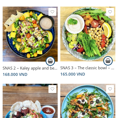
out of 5
SNAS 3 – The classic bowl – Salad thuần chay truyền thống
SNAS 2 – Kaley apple and beans bowl – Salad cải xoăn, táo và đậu nành
165.000
VND
168.000
VND