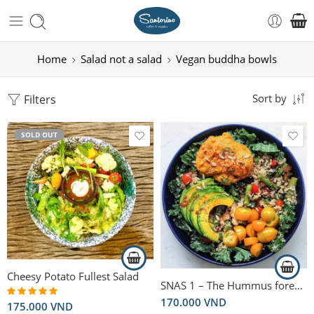
Home
Salad not a salad
Vegan buddha bowls
Filters
Sort by
SOLD OUT
Cheesy Potato Fullest Salad
SNAS 1 – The Hummus forest bowl – Salad Hummus nhiệt đới
170.000
VND
175.000
VND
Rated
5.00