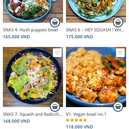
SNAS 4. Hush puppies bowl
SNAS 6 – HEY SQUASH ! With vegan ricotta cheese
165.000
VND
175.000
VND
SNAS 7. Squash and Radicchio Bowl
V1. Vegan bowl no.1
168.000
VND
118.000
VND
Rated
5.00