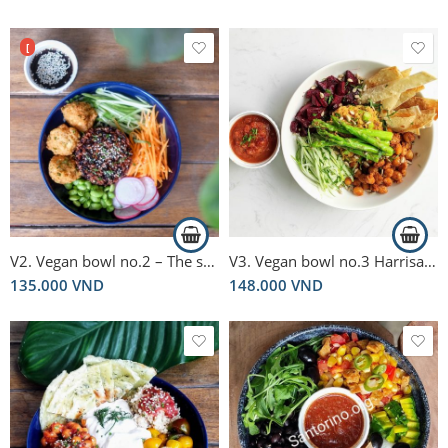
out of 5
[
V2. Vegan bowl no.2 – The sushi salad
V3. Vegan bowl no.3 Harrisa Power Bowl – Tô Hạt Kê, măng tây nướng
135.000
VND
148.000
VND