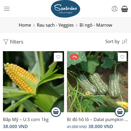
Home
Rau sạch - Veggies
Bí ngô - Marrow
Filters
Sort by
-7%
Bắp Mỹ – U.S corn 1kg
Bí đỏ hồ lô – Dalat pumpkin – Butternut Squash 600g
38.000
VND
38.000
VND
41.000
VND