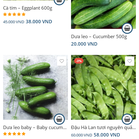
Cà tím – Eggplant 600g
38.000
VND
Rated
5.00
45.000
VND
out of 5
Dưa leo – Cucumber 500g
20.000
VND
-3%
Dưa leo baby – Baby cucumber 250g
Đậu Hà Lan tươi nguyên quả – Young Snow Peas – 300g
58.000
VND
60.000
VND