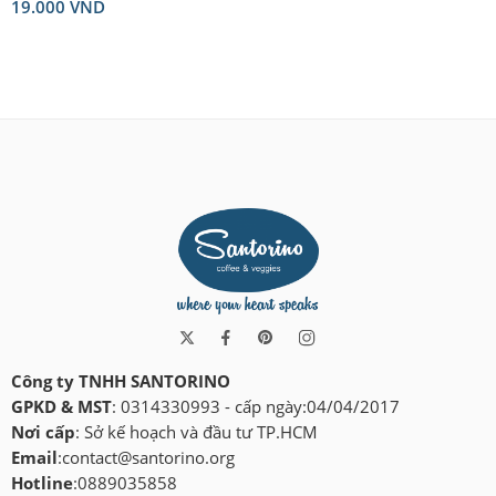
19.000
VND
Rated
5.00
out of 5
Công ty TNHH SANTORINO
GPKD & MST
: 0314330993 - cấp ngày:04/04/2017
Nơi cấp
: Sở kế hoạch và đầu tư TP.HCM
Email
:
contact@santorino.org
Hotline
:0889035858