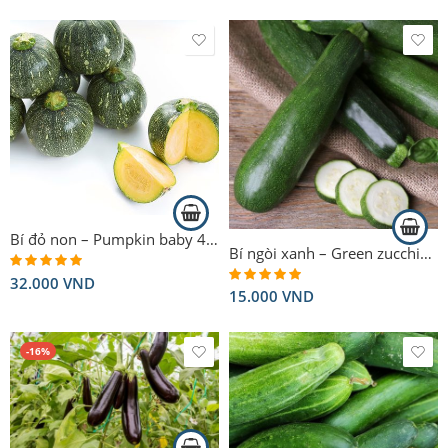
Bí đỏ non – Pumpkin baby 400g
Bí ngòi xanh – Green zucchini 300g
32.000
VND
Rated
4.90
out of 5
15.000
VND
Rated
5.00
out of 5
-16%