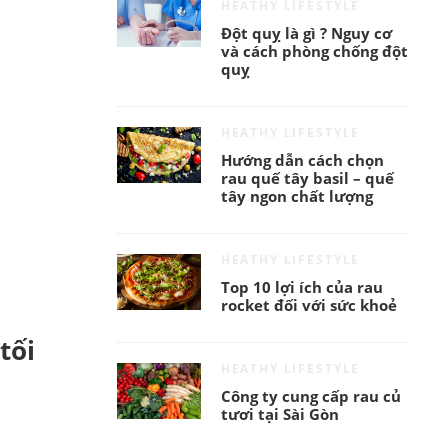
HEATHY LIFESTYLE
Đột quỵ là gì ? Nguy cơ
và cách phòng chống đột
quỵ
HEATHY LIFESTYLE
Hướng dẫn cách chọn
rau quế tây basil – quế
tây ngon chất lượng
HEATHY LIFESTYLE
Top 10 lợi ích của rau
rocket đối với sức khoẻ
tối
HEATHY LIFESTYLE
Công ty cung cấp rau củ
tươi tại Sài Gòn