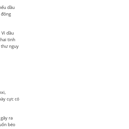
 nếu dầu
ể đông
 Vì dầu
hai tinh
g thư nguy
xi,
này cực có
 gây ra
muốn béo