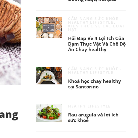
CẨM NANG SỨC KHỎE -
HEALTHY LIFESTYLE
,
KIẾN THỨC VỀ CÁC LOẠI
HẠT
Hỏi Đáp Về 4 Lợi Ích Của
Đạm Thực Vật Và Chế Độ
Ăn Chay healthy
CẨM NANG SỨC KHỎE -
HEALTHY LIFESTYLE
Khoá học chay healthy
tại Santorino
HEATHY LIFESTYLE
mang
Rau arugula và lợi ích
sức khoẻ