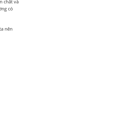
n chất và
ờng có
ta nên