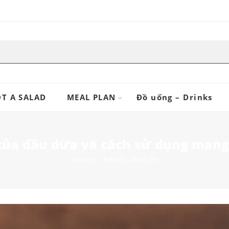
T A SALAD
MEAL PLAN
Đồ uống – Drinks
của dầu dừa và cách sử dụng mang l
Home
heathy lifestyle