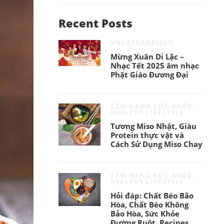
Recent Posts
UNCATEGORIZED
Mừng Xuân Di Lặc –
Nhạc Tết 2025 âm nhạc
Phật Giáo Đương Đại
CẨM NANG SỨC KHỎE -
HEALTHY LIFESTYLE
Tương Miso Nhật, Giàu
Protein thực vật và
Cách Sử Dụng Miso Chay
CẨM NANG SỨC KHỎE -
HEALTHY LIFESTYLE
Hỏi đáp: Chất Béo Bão
Hòa, Chất Béo Không
Bảo Hòa, Sức Khỏe
Đường Ruột, Recipes