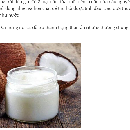
ng trái dừa già. Có 2 loại dầu dừa phổ biến là dầu dừa nấu nguyê
sử dụng nhiệt và hóa chất để thu hổi được tinh dầu. Dầu dừa thư
 như nước.
độ C nhưng nó rất dễ trở thành trạng thái rắn nhưng thường chúng 