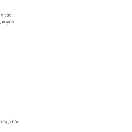
ện các
g xuyên
ương chắc