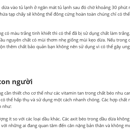
u dừa vào tủ lạnh ở ngăn mát tủ lạnh sau đó chờ khoảng 30 phút
chứa tạp chấy sẽ không thể đông cứng hoàn toàn chúng chỉ có th
có màu trắng tinh khiết thì có thể đã bị sử dụng chất làm trắng.
dầu nguyên chất có mùi thơm nhẹ giống mùi kẹo dừa. Nếu trong c
trộn thêm chất bảo quản bạn không nên sử dụng vì có thể gây un
con người
 cần thiết cho cơ thể như các vitamin tan trong chất béo nhu can
hể có thể hấp thụ và sử dụng một cách nhanh chóng. Các hợp chất 
h như:
ng ít so với các loại dầu khác. Các axit béo trong dầu dừa không
ng với những ai đang quan tâm đến cân nặng bản thân và không 