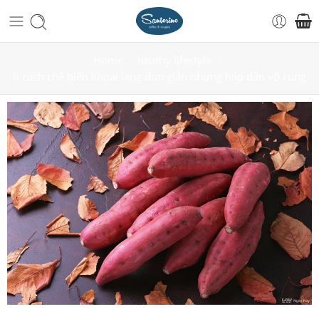
Home
heathy lifestyle
6 cách chế biến khoai lang đơn giản nhưng hấp dẫn vô cùng