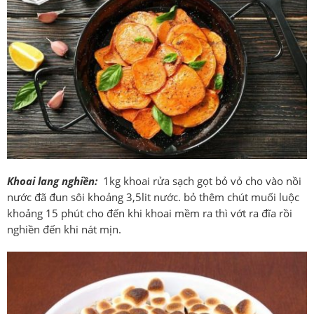
Khoai lang nghiền:
1kg khoai rửa sạch gọt bỏ vỏ cho vào nồi
nước đã đun sôi khoảng 3,5lit nước. bỏ thêm chút muối luộc
khoảng 15 phút cho đến khi khoai mềm ra thì vớt ra đĩa rồi
nghiền đến khi nát mịn.