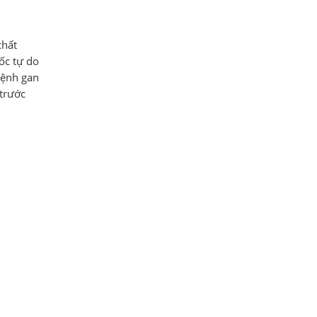
chất
ốc tự do
bệnh gan
 trước