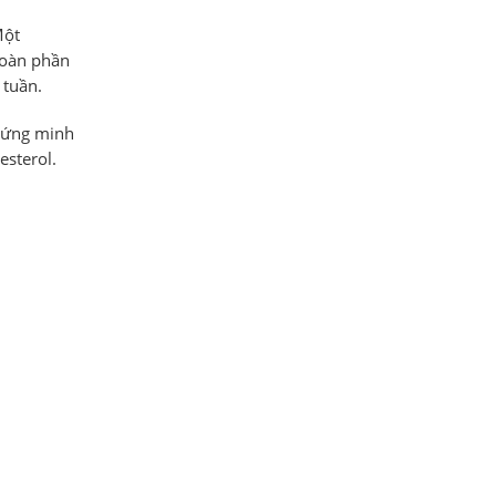
Một
toàn phần
 tuần.
chứng minh
esterol.