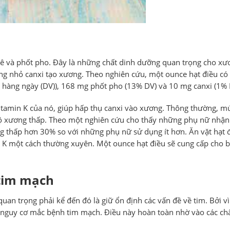
iê và phốt pho. Đây là những chất dinh dưỡng quan trọng cho xư
g nhỏ canxi tạo xương. Theo nghiên cứu, một ounce hạt điều có
ị hàng ngày (DV)), 168 mg phốt pho (13% DV) và 10 mg canxi (1% 
vitamin K của nó, giúp hấp thụ canxi vào xương. Thông thường, m
độ xương thấp. Theo một nghiên cứu cho thấy những phụ nữ nhậ
 thấp hơn 30% so với những phụ nữ sử dụng ít hơn. Ăn vặt hạt đ
 K một cách thường xuyên. Một ounce hạt điều sẽ cung cấp cho b
 tim mạch
an trọng phải kể đến đó là giữ ổn định các vấn đề về tim. Bởi vì
iảm nguy cơ mắc bệnh tim mạch. Điều này hoàn toàn nhờ vào các ch