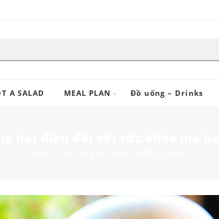
T A SALAD
MEAL PLAN
Đồ uống – Drinks
ng hạt điều đối với sức khỏe mà bạ
Home
Cẩm nang sức khỏe - Healthy Lifestyle