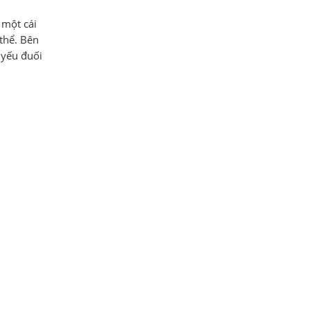
 một cái
thể. Bên
 yếu đuối