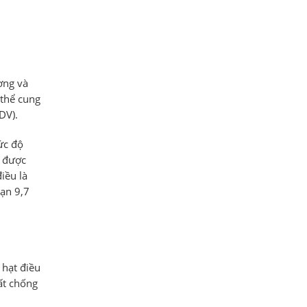
ơng và
 thể cung
DV).
ức độ
n được
iều là
ạn 9,7
 hạt điều
ất chống