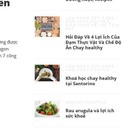
ên
CẨM NANG SỨC KHỎE -
HEALTHY LIFESTYLE
,
KIẾN THỨC VỀ CÁC LOẠI
HẠT
Hỏi Đáp Về 4 Lợi Ích Của
ường được
Đạm Thực Vật Và Chế Độ
Ăn Chay healthy
 ngon
ạn 7 công
CẨM NANG SỨC KHỎE -
HEALTHY LIFESTYLE
Khoá học chay healthy
tại Santorino
HEATHY LIFESTYLE
Rau arugula và lợi ích
sức khoẻ