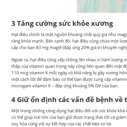
3 Tăng cường sức khỏe xương
Hạt điều chính là một nguồn khoáng chất quý giá như mag
răng khỏe mạnh. Bên cạnh đó, hạt điều cũng chứa một lượn
cấp cho bạn 83 mg magiê (đáp ứng 20% ​​giá trị khuyến ngh
Ngoài ra, hạt điều cũng xếp chồng lên nhau vì hàm lượng 
thấp của vitamin quan trọng này cũng liên quan đến mật 
110 mcg vitamin K mỗi ngày có khả năng bị gãy xương hông
một cách tốt để đảm bảo cơ thể bạn được cung cấp vitamin
microgam vitamin K – đáp ứng khoảng 9% DV của bạn.
4 Giữ ổn định các vấn đề bệnh về
Một trong những công dụng hạt điều đối với sức khỏe khá qu
có thể giúp trái tim của bạn giữ được trạng thái tốt và g
oxy hóa cùng với sự kết hợp của các chất béo có lợi.