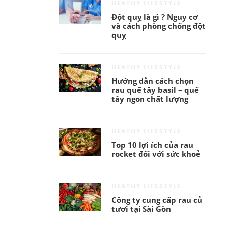
HEATHY LIFESTYLE
Đột quỵ là gì ? Nguy cơ
và cách phòng chống đột
quỵ
HEATHY LIFESTYLE
Hướng dẫn cách chọn
rau quế tây basil – quế
tây ngon chất lượng
HEATHY LIFESTYLE
Top 10 lợi ích của rau
rocket đối với sức khoẻ
HEATHY LIFESTYLE
Công ty cung cấp rau củ
tươi tại Sài Gòn