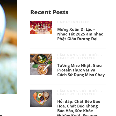
Recent Posts
UNCATEGORIZED
Mừng Xuân Di Lặc –
Nhạc Tết 2025 âm nhạc
Phật Giáo Đương Đại
CẨM NANG SỨC KHỎE -
HEALTHY LIFESTYLE
Tương Miso Nhật, Giàu
Protein thực vật và
Cách Sử Dụng Miso Chay
CẨM NANG SỨC KHỎE -
HEALTHY LIFESTYLE
Hỏi đáp: Chất Béo Bão
Hòa, Chất Béo Không
Bảo Hòa, Sức Khỏe
Đường Ruột, Recipes