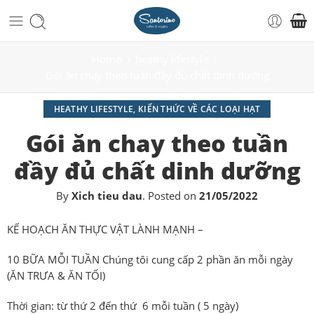
Home
heathy lifestyle
Gói ăn chay theo tuần đầy đủ chất dinh dưỡng
HEATHY LIFESTYLE
,
KIẾN THỨC VỀ CÁC LOẠI HẠT
Gói ăn chay theo tuần
đầy đủ chất dinh dưỡng
By
Xich tieu dau
.
Posted on
21/05/2022
KẾ HOẠCH ĂN THỰC VẬT LÀNH MẠNH –
10 BỮA MỖI TUẦN Chúng tôi cung cấp 2 phần ăn mỗi ngày
(ĂN TRƯA & ĂN TỐI)
Thời gian: từ thứ 2 đến thứ 6 mỗi tuần ( 5 ngày)