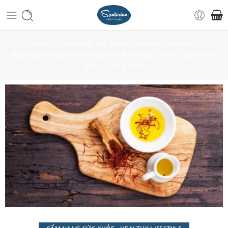
Home
Cẩm nang sức khỏe - Healthy Lifestyle
Mách bạn về cách dùng Saffron đơn giản và hiệu quả không
phải ai cũng biết!