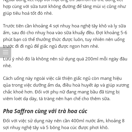
hợp cùng với sữa tươi không đường để tăng mùi vị cũng như
giúp tiêu hoá tốt đó nhé.
Trước tiên cần khoảng 4 sợi nhuỵ hoa nghệ tây khô và ly sữa
ấm, sau đó cho nhuỵ hoa vào sữa khuấy đều. Đợi khoảng 5-6
phút bạn có thể thưởng thức được luôn, tuy nhiên nên uống
trước đi đi ngủ để giấc ngủ được ngon hơn nhé.
Lưu ý nhỏ đó là không nên sử dụng quá 200ml mỗi ngày đâu
nhé.
Cách uống này ngoài việc cải thiện giấc ngủ còn mang hiệu
qủa trong việc dưỡng ẩm da, điều hoà huyết áp và giúp xương
chắc khoẻ hơn. Đối với phụ nữ đang mang bầu đã từng bị
viêm loét dạ dày, tá tràng nên hạn chế cho thêm sữa.
Pha Saffron cùng với trà hoa cúc
Đối với việc sử dụng này nên cần 400ml nước ấm, khoảng 8
sợi nhuỵ nghệ tây và 5 bông hoa cúc được phơi khô.