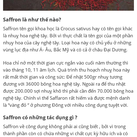
Saffron là như thế nào?
Saffron tên gọi khoa học là Crocus sativus hay có tên gọi khác
là nhuỵ hoa nghệ tây. Bởi vì thực chất là tên gọi của một phần
nhụy hoa của cây nghệ tây. Loại hoa này có chủ yếu ở những
vùng lục địa như Á- Âu, Bắc Mỹ và có cả ở châu Đại Dương.
Hoa chỉ nở một thời gian cực ngắn vào cuối năm thường thì
vào tháng 10, 11 âm lịch. Quá trình thu hoạch nhuỵ hoa này
rất mất thời gian và công sức: Để nhặt 500gr nhuỵ tương
đương với 36000 bông hoa nghệ tây. Ngoài ra để thu nhặt
được 200.000 sợi nhuỵ khô thì phải cần đến 70.000 bông hoa
nghệ tây. Chính vì thế
Saffaron rất hiếm và được mệnh danh
là “vàng đỏ “ ở phương Đông với nhiều công dụng tuyệt vời.
Saffron có những tác dụng gì ?
Saffron về công dụng không phải ai cũng biết , bởi vì trong
thành phần còn có chứa những vi chất cực kỳ hữu ích và có