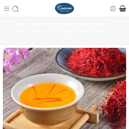
Home
Cẩm nang sức khỏe - Healthy Lifestyle
Những công dụng tuyệt vời của Saffron đối với sức khỏe bạn
nên biết