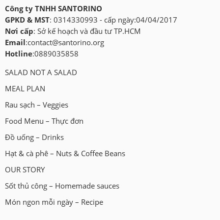
Công ty TNHH SANTORINO
GPKD & MST
: 0314330993 - cấp ngày:04/04/2017
Nơi cấp
: Sở kế hoạch và đầu tư TP.HCM
Email
:
contact@santorino.org
Hotline
:0889035858
SALAD NOT A SALAD
MEAL PLAN
Rau sạch – Veggies
Food Menu – Thực đơn
Đồ uống – Drinks
Hạt & cà phê – Nuts & Coffee Beans
OUR STORY
Sốt thủ công – Homemade sauces
Món ngon mỗi ngày – Recipe