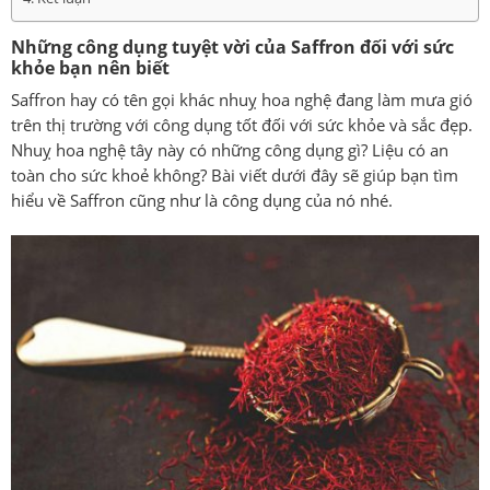
Những công dụng tuyệt vời của Saffron đối với sức
khỏe bạn nên biết
Saffron
hay có tên gọi khác nhuỵ hoa nghệ đang làm mưa gió
trên thị trường với công dụng tốt đối với sức khỏe và sắc đẹp.
Nhuỵ hoa nghệ tây này có những công dụng gì? Liệu có an
toàn cho sức khoẻ không? Bài viết dưới đây sẽ giúp bạn tìm
hiểu về Saffron cũng như là công dụng của nó nhé.