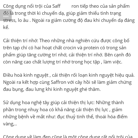
Công dụng nổi trội của Saff ron tiếp theo của sản phẩm
đó là trong thời kì chuyển dạ, giúp giảm thiểu tình trạng
stress, lo âu . Ngoài ra giảm cường độ đau khi chuyển dạ đáng
kể.
Cải thiện trí nhớ: Theo những nhà nghiên cứu được công bố
trên tạp chí có hai hoạt chất crocin và protein có trong sản
phẩm giúp tăng cường trí nhớ, cải thiện trí nhớ. Bên cạnh đó
còn nâng cao chất lượng trí nhớ trong học tập , làm việc.
Điều hoà kinh nguyệt , cải thiện rối loạn kinh nguyệt hiệu quả.
Ngoài ra kết hợp cùng
Saffron với cây hồi sẽ làm giảm chứng
đau bụng, đau lưng khi kinh nguyệt ghé thăm.
Sử dụng hoa nghệ tây giúp cải thiện thị lực: Những thành
phần trong nhuỵ hoa có khả năng cải thiện thị lực , giảm
những bệnh về mắt như: đục thuỷ tinh thể, thoái hóa điểm
vàng,..
Công dụng về làm đẹp cũng là một công dụng rất nổi trôi của