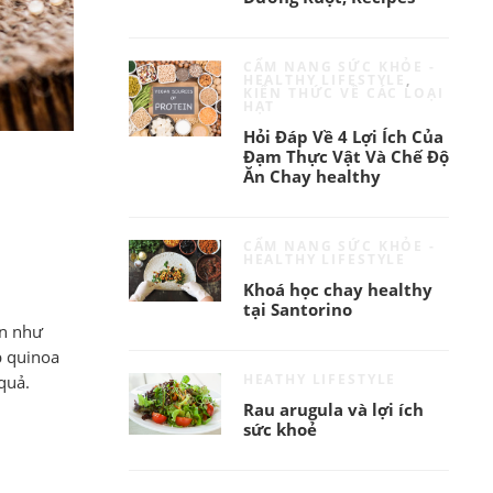
CẨM NANG SỨC KHỎE -
HEALTHY LIFESTYLE
,
KIẾN THỨC VỀ CÁC LOẠI
HẠT
Hỏi Đáp Về 4 Lợi Ích Của
Đạm Thực Vật Và Chế Độ
Ăn Chay healthy
CẨM NANG SỨC KHỎE -
HEALTHY LIFESTYLE
Khoá học chay healthy
tại Santorino
ản như
p quinoa
HEATHY LIFESTYLE
quả.
Rau arugula và lợi ích
sức khoẻ