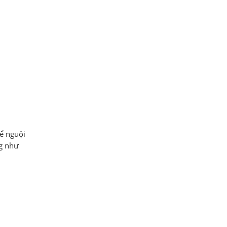
ể nguội
ng như