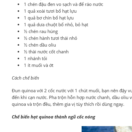
1 chén đậu đen vo sạch và để ráo nước
1 quả xoài tươi bổ hạt lựu
1 quả bơ chín bổ hạt lựu
1 quả dưa chuột bổ nhỏ, bỏ hạt
½ chén rau húng
½ chén hành tươi thái nhỏ
½ chén dầu oliu
½ thài nước cốt chanh
1 nhánh tỏi
1 ít muối và ớt
Cách chế biến
Đun quinoa với 2 cốc nước với 1 chút muối, bạn nên đậy vu
đến khi cạn nước. Pha trộn hỗn hợp nước chanh, dầu oliu và
quinoa và trộn đều, thêm gia vị tùy thích rồi dùng ngay.
Chế biến hạt quinoa thành ngũ cốc nóng