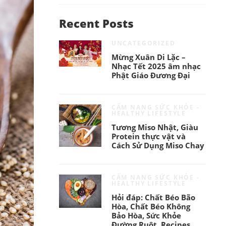
Recent Posts
UNCATEGORIZED
Mừng Xuân Di Lặc –
Nhạc Tết 2025 âm nhạc
Phật Giáo Đương Đại
CẨM NANG SỨC KHỎE -
HEALTHY LIFESTYLE
Tương Miso Nhật, Giàu
Protein thực vật và
Cách Sử Dụng Miso Chay
CẨM NANG SỨC KHỎE -
HEALTHY LIFESTYLE
Hỏi đáp: Chất Béo Bão
Hòa, Chất Béo Không
Bảo Hòa, Sức Khỏe
Đường Ruột, Recipes