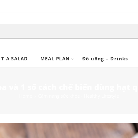
T A SALAD
MEAL PLAN
Đồ uống – Drinks
a và 1 số cách chế biến dùng hạt 
Home
Cẩm nang sức khỏe - Healthy Lifestyle