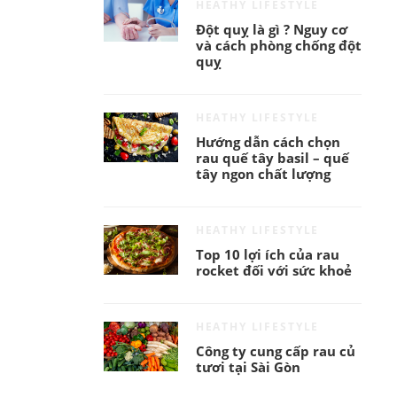
HEATHY LIFESTYLE
Đột quỵ là gì ? Nguy cơ
và cách phòng chống đột
quỵ
HEATHY LIFESTYLE
Hướng dẫn cách chọn
rau quế tây basil – quế
tây ngon chất lượng
HEATHY LIFESTYLE
Top 10 lợi ích của rau
rocket đối với sức khoẻ
HEATHY LIFESTYLE
Công ty cung cấp rau củ
tươi tại Sài Gòn