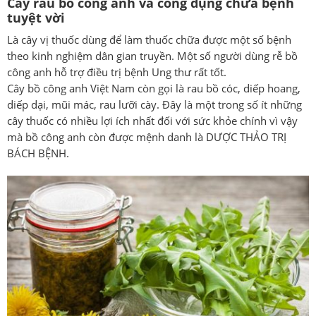
Cây rau bồ công anh và công dụng chữa bệnh
tuyệt vời
Là cây vị thuốc dùng để làm thuốc chữa được một số bệnh
theo kinh nghiệm dân gian truyền. Một số người dùng rễ bồ
công anh hỗ trợ điều trị bệnh Ung thư rất tốt.
Cây bồ công anh Việt Nam còn gọi là rau bồ cóc, diếp hoang,
diếp dại, mũi mác, rau lưỡi cày. Đây là một trong số ít những
cây thuốc có nhiều lợi ích nhất đối với sức khỏe chính vì vậy
mà bồ công anh còn được mệnh danh là DƯỢC THẢO TRỊ
BÁCH BỆNH.