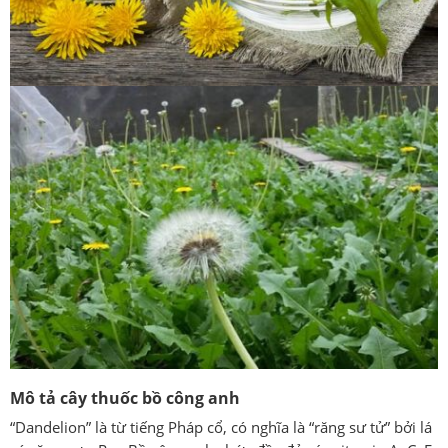
Mô tả cây thuốc bồ công anh
“Dandelion” là từ tiếng Pháp cổ, có nghĩa là “răng sư tử” bởi lá