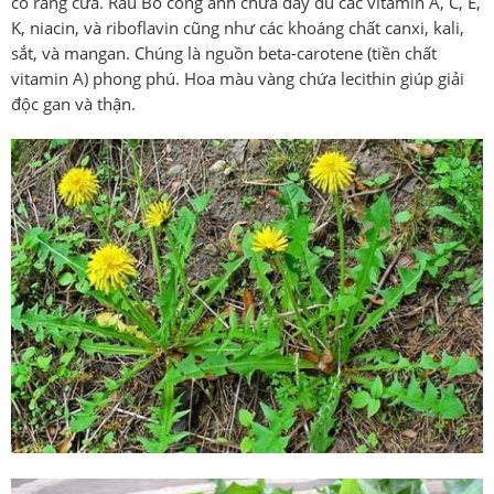
có răng cưa. Rau Bồ công anh chứa đầy đủ các vitamin A, C, E,
K, niacin, và riboflavin cũng như các khoáng chất canxi, kali,
sắt, và mangan. Chúng là nguồn beta-carotene (tiền chất
vitamin A) phong phú. Hoa màu vàng chứa lecithin giúp giải
độc gan và thận.