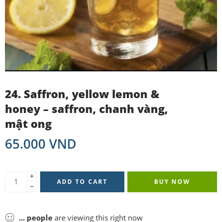
24. Saffron, yellow lemon &
honey – saffron, chanh vàng,
mật ong
65.000
VND
+
ADD TO CART
BUY NOW
−
...
people
are viewing this right now