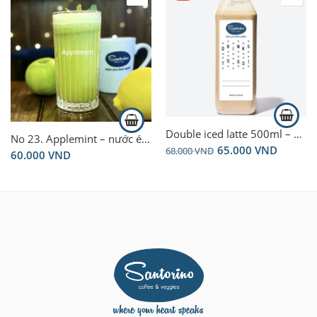
Double iced latte 500ml – glass bottle
No 23. Applemint – nước ép Applemint
65.000
VND
68.000
VND
60.000
VND