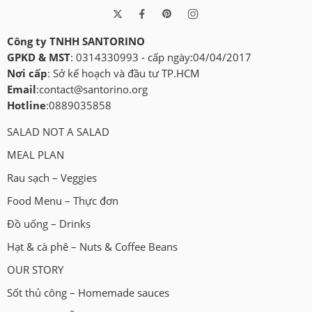
Công ty TNHH SANTORINO
GPKD & MST
: 0314330993 - cấp ngày:04/04/2017
Nơi cấp
: Sở kế hoạch và đầu tư TP.HCM
Email
:
contact@santorino.org
Hotline
:0889035858
SALAD NOT A SALAD
MEAL PLAN
Rau sạch – Veggies
Food Menu – Thực đơn
Đồ uống – Drinks
Hạt & cà phê – Nuts & Coffee Beans
OUR STORY
Sốt thủ công – Homemade sauces