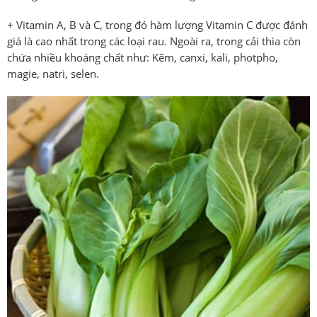
+ Vitamin A, B và C, trong đó hàm lượng Vitamin C được đánh
giá là cao nhất trong các loại rau. Ngoài ra, trong cải thìa còn
chứa nhiều khoáng chất như: Kẽm, canxi, kali, photpho,
magie, natri, selen.