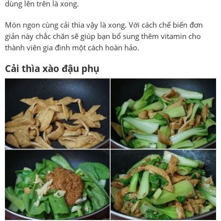
dùng lên trên là xong.
Món ngon cùng cải thìa vậy là xong. Với cách chế biến đơn
giản này chắc chăn sẽ giúp bạn bổ sung thêm vitamin cho
thành viên gia đình một cách hoàn hảo.
Cải thìa xào đậu phụ