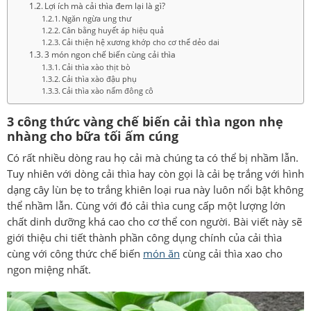
Lợi ích mà cải thìa đem lại là gì?
Ngăn ngừa ung thư
Cân bằng huyết áp hiệu quả
Cải thiện hệ xương khớp cho cơ thể dẻo dai
3 món ngon chế biến cùng cải thìa
Cải thìa xào thịt bò
Cải thìa xào đậu phụ
Cải thìa xào nấm đông cô
3 công thức vàng chế biến cải thìa ngon nhẹ
nhàng cho bữa tối ấm cúng
Có rất nhiều dòng rau họ cải mà chúng ta có thể bị nhầm lẫn.
Tuy nhiên với dòng cải thìa hay còn gọi là cải bẹ trắng với hình
dạng cây lùn bẹ to trắng khiên loại rua này luôn nổi bật không
thể nhầm lẫn. Cùng với đó cải thìa cung cấp một lượng lớn
chất dinh dưỡng khá cao cho cơ thể con người. Bài viết này sẽ
giới thiệu chi tiết thành phần công dụng chính của cải thìa
cùng với công thức chế biến
món ăn
cùng cải thìa xao cho
ngon miệng nhất.