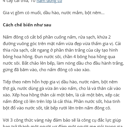
4 cây cải thìa, 10
nấm đông cô
Gia vị gồm có muối, dầu hào, nước mắm, bột nêm…
Cách chế biến như sau
Nấm đông cô cắt bổ phần cuống nấm, rửa sạch, khứa 2
đường vuông góc trên mặt nấm vừa đẹp vừa thấm gia vị. Cải
thìa rửa sạch, cắt ngang ở phần thân trắng của cây tạo hình
bông hoa hồng. Đun nước sôi, chần 4 bông hoa hồng qua
nước sôi. Bắt chảo lên bếp, làm nóng dầu cho đầu hành trắng,
gừng đã băm vào, cho nấm đông cô vào xào.
Tiếp theo nêm hỗn hợp gia vị dầu hào, nước năm, bột nêm
thịt gà, nước dùng gà vừa ăn vào nấm, cho lá và thân cải vào
xào. Xếp hoa hồng thân cải một bên, lá cải một bên, xếp các
nấm đông cô lên trên lớp lá cải thìa. Phần nước sốt, hòa tinh
bột đổ vào nước sốt, tắt bếp rưới lên trên nấm đông cô.
Với 3 công thức vàng này đảm bảo sẽ là công cụ đắc lực giúp
bạn trở thành một người vợ đảm một người mẹ giỏi trong gia