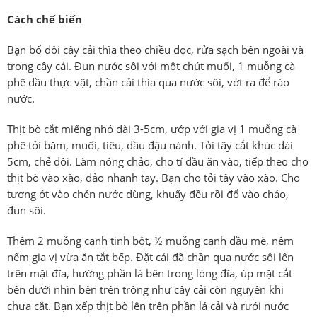
Cách chế biến
Bạn bổ đôi cây cải thìa theo chiều dọc, rửa sạch bên ngoài và
trong cây cải. Đun nước sôi với một chút muối, 1 muỗng cà
phê dầu thực vật, chần cải thìa qua nước sôi, vớt ra để ráo
nước.
Thịt bò cắt miếng nhỏ dài 3-5cm, ướp với gia vị 1 muỗng cà
phê tỏi băm, muối, tiêu, dầu đậu nành. Tỏi tây cắt khúc dài
5cm, chẻ đôi. Làm nóng chảo, cho tí dầu ăn vào, tiếp theo cho
thịt bò vào xào, đảo nhanh tay. Bạn cho tỏi tây vào xào. Cho
tương ớt vào chén nước dùng, khuấy đều rồi đổ vào chảo,
đun sôi.
Thêm 2 muỗng canh tinh bột, ½ muỗng canh dầu mè, nêm
nếm gia vị vừa ăn tắt bếp. Đặt cải đã chần qua nước sôi lên
trên mặt đĩa, hướng phần lá bên trong lòng đĩa, úp mặt cắt
bên dưới nhìn bên trên trông như cây cải còn nguyên khi
chưa cắt. Bạn xếp thịt bò lên trên phần lá cải và rưới nước