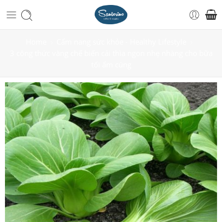
Home
Cẩm nang sức khỏe - Healthy Lifestyle
3 công thức vàng chế biến cải thìa ngon nhẹ nhàng cho bữa
tối ấm cúng