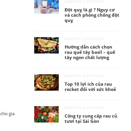
HEATHY LIFESTYLE
Đột quỵ là gì ? Nguy cơ
và cách phòng chống đột
quỵ
HEATHY LIFESTYLE
Hướng dẫn cách chọn
rau quế tây basil – quế
tây ngon chất lượng
HEATHY LIFESTYLE
Top 10 lợi ích của rau
rocket đối với sức khoẻ
HEATHY LIFESTYLE
cho gia
Công ty cung cấp rau củ
tươi tại Sài Gòn