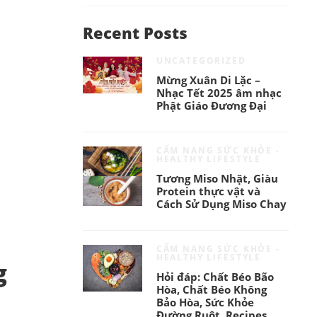
Recent Posts
UNCATEGORIZED
Mừng Xuân Di Lặc –
Nhạc Tết 2025 âm nhạc
Phật Giáo Đương Đại
CẨM NANG SỨC KHỎE -
HEALTHY LIFESTYLE
Tương Miso Nhật, Giàu
Protein thực vật và
Cách Sử Dụng Miso Chay
CẨM NANG SỨC KHỎE -
HEALTHY LIFESTYLE
g
Hỏi đáp: Chất Béo Bão
Hòa, Chất Béo Không
Bảo Hòa, Sức Khỏe
Đường Ruột, Recipes