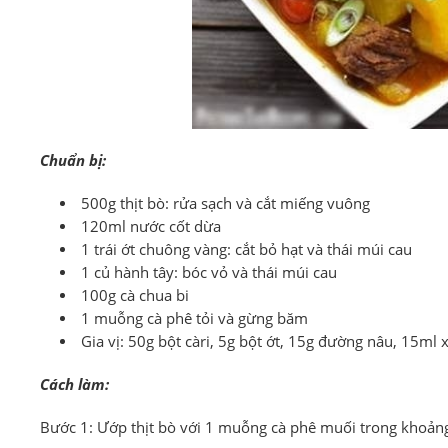
Chuẩn bị:
500g thịt bò: rửa sạch và cắt miếng vuông
120ml nước cốt dừa
1 trái ớt chuông vàng: cắt bỏ hạt và thái múi cau
1 củ hành tây: bóc vỏ và thái múi cau
100g cà chua bi
1 muỗng cà phê tỏi và gừng băm
Gia vị: 50g bột càri, 5g bột ớt, 15g đường nâu, 15ml 
Cách làm:
Bước 1: Ướp thịt bò với 1 muỗng cà phê muối trong khoản