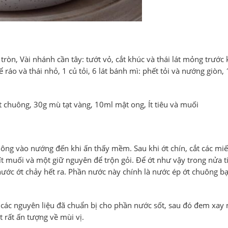
tròn, Vài nhánh cần tây: tướt vỏ, cắt khúc và thái lát mỏng trước
 ráo và thái nhỏ, 1 củ tỏi, 6 lát bánh mì: phết tỏi và nướng giòn
 chuông, 30g mù tạt vàng, 10ml mật ong, Ít tiêu và muối
ng vào nướng đến khi ấn thấy mềm. Sau khi ớt chín, cắt các miế
 ít muối và một giữ nguyên để trộn gỏi. Để ớt như vậy trong nửa t
 nước ớt chảy hết ra. Phần nước này chính là nước ép ớt chuông b
các nguyên liệu đã chuẩn bị cho phần nước sốt, sau đó đem xay
 rất ấn tượng về mùi vị.