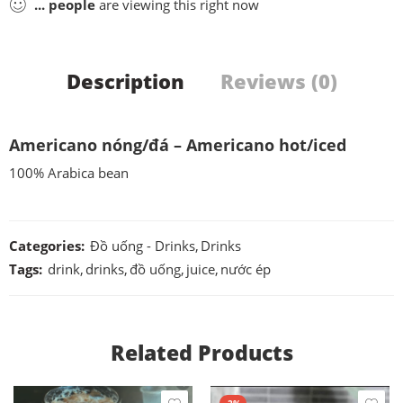
...
people
are viewing this right now
Description
Reviews (0)
Americano nóng/đá – Americano hot/iced
100% Arabica bean
Categories:
Đồ uống - Drinks
,
Drinks
Tags:
drink
,
drinks
,
đồ uống
,
juice
,
nước ép
Related Products
-2%