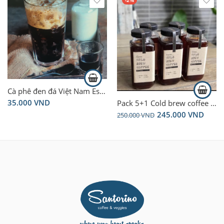
Cà phê đen đá Việt Nam Espresso – Vietnamese black coffee espresso hot/iced
Pack 5+1 Cold brew coffee – light & red honey/ cà phê ủ lạnh (gu nhẹ)
35.000
VND
245.000
VND
250.000
VND