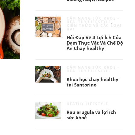
CẨM NANG SỨC KHỎE -
HEALTHY LIFESTYLE
,
KIẾN THỨC VỀ CÁC LOẠI
HẠT
Hỏi Đáp Về 4 Lợi Ích Của
Đạm Thực Vật Và Chế Độ
Ăn Chay healthy
CẨM NANG SỨC KHỎE -
HEALTHY LIFESTYLE
Khoá học chay healthy
tại Santorino
HEATHY LIFESTYLE
Rau arugula và lợi ích
sức khoẻ