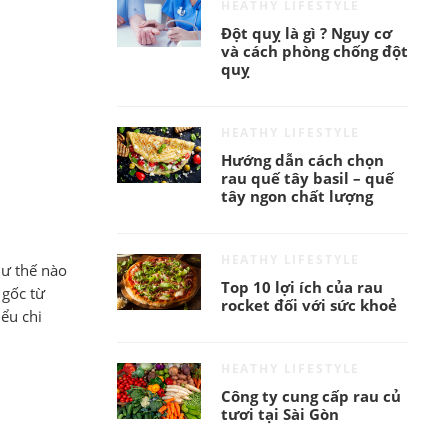
HEATHY LIFESTYLE
Đột quỵ là gì ? Nguy cơ
và cách phòng chống đột
quỵ
HEATHY LIFESTYLE
Hướng dẫn cách chọn
rau quế tây basil – quế
tây ngon chất lượng
HEATHY LIFESTYLE
hư thế nào
Top 10 lợi ích của rau
 gốc từ
rocket đối với sức khoẻ
ểu chi
HEATHY LIFESTYLE
Công ty cung cấp rau củ
tươi tại Sài Gòn