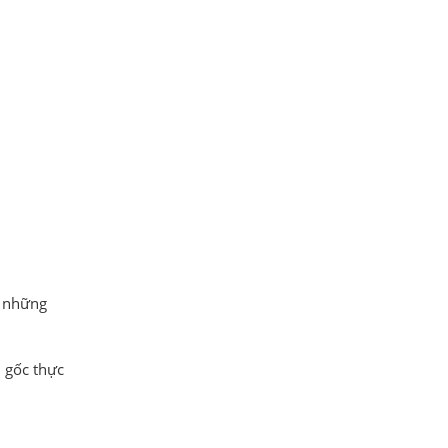
i những
n gốc thực