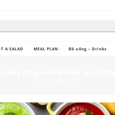
T A SALAD
MEAL PLAN
Đồ uống – Drinks
n chay đúng cách để bảo vệ sức kh
Home
heathy lifestyle