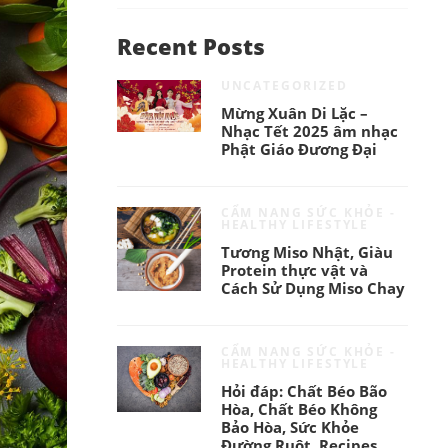
Recent Posts
UNCATEGORIZED
Mừng Xuân Di Lặc –
Nhạc Tết 2025 âm nhạc
Phật Giáo Đương Đại
CẨM NANG SỨC KHỎE -
HEALTHY LIFESTYLE
Tương Miso Nhật, Giàu
Protein thực vật và
Cách Sử Dụng Miso Chay
CẨM NANG SỨC KHỎE -
HEALTHY LIFESTYLE
Hỏi đáp: Chất Béo Bão
Hòa, Chất Béo Không
Bảo Hòa, Sức Khỏe
Đường Ruột, Recipes