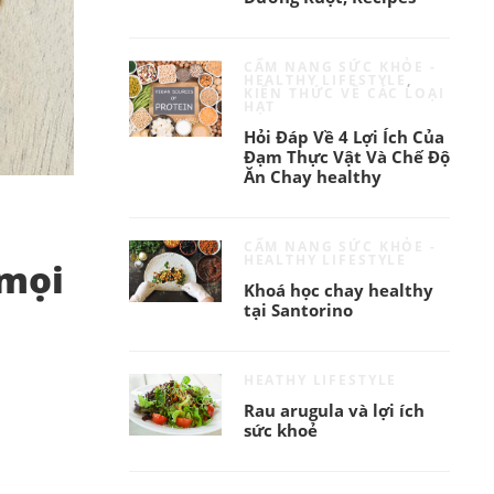
CẨM NANG SỨC KHỎE -
HEALTHY LIFESTYLE
,
KIẾN THỨC VỀ CÁC LOẠI
HẠT
Hỏi Đáp Về 4 Lợi Ích Của
Đạm Thực Vật Và Chế Độ
Ăn Chay healthy
CẨM NANG SỨC KHỎE -
HEALTHY LIFESTYLE
 mọi
Khoá học chay healthy
tại Santorino
HEATHY LIFESTYLE
Rau arugula và lợi ích
sức khoẻ