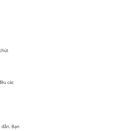
chút
đều các
 dẫn. Bạn