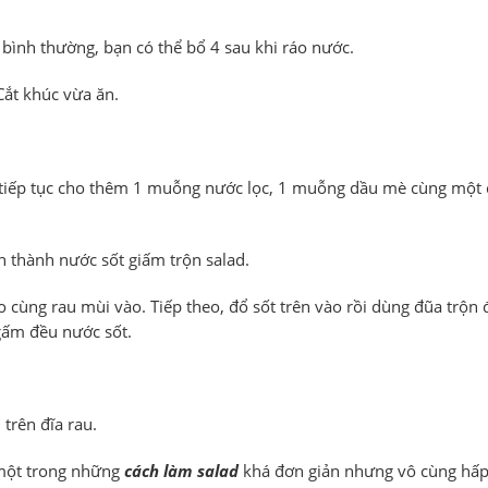
a bình thường, bạn có thể bổ 4 sau khi ráo nước.
Cắt khúc vừa ăn.
tiếp tục cho thêm 1 muỗng nước lọc, 1 muỗng dầu mè cùng một 
h thành nước sốt giấm trộn salad.
eo cùng rau mùi vào. Tiếp theo, đổ sốt trên vào rồi dùng đũa trộn 
gấm đều nước sốt.
 trên đĩa rau.
 một trong những
cách làm salad
khá đơn giản nhưng vô cùng hấp