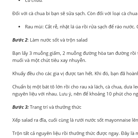
Cà chua:
Đối với cà chua bi bạn sẽ sửa sạch. Còn đối với loại cà chu
Rau mùi: Cắt rễ, nhặt lá úa rồi rửa sạch để ráo nước. 
Bước 2
: Làm nước sốt và trộn salad
Bạn lấy 3 muỗng giấm, 2 muỗng đường hòa tan đường rồi 
muối và một chút tiêu xay nhuyễn.
Khuấy đều cho các gia vị được tan hết. Khi đó, bạn đã hoàn
Chuẩn bị một bát tô lớn rồi cho rau xà lách, cà chua, dưa l
nguyên liệu với nhau. Lưu ý, nên để khoảng 10 phút cho n
Bước 3:
Trang trí và thưởng thức
Xếp salad ra đĩa, cuối cùng là rưới nước sốt mayonnaise lên
Trộn tất cả nguyên liệu rồi thưởng thức được ngay. Đây là