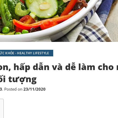
C KHỎE - HEALTHY LIFESTYLE
on, hấp dẫn và dễ làm cho
ối tượng
3
.
Posted on
23/11/2020