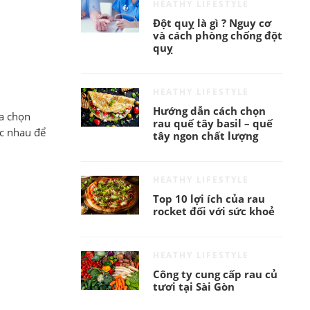
HEATHY LIFESTYLE
Đột quỵ là gì ? Nguy cơ
và cách phòng chống đột
quỵ
HEATHY LIFESTYLE
Hướng dẫn cách chọn
ựa chọn
rau quế tây basil – quế
ác nhau để
tây ngon chất lượng
HEATHY LIFESTYLE
Top 10 lợi ích của rau
rocket đối với sức khoẻ
HEATHY LIFESTYLE
Công ty cung cấp rau củ
tươi tại Sài Gòn