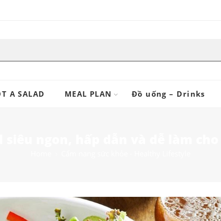
T A SALAD
MEAL PLAN
Đồ uống – Drinks
d siêu ngon, hấp dẫn và dễ làm cho
Home
Cẩm nang sức khỏe - Healthy Lifestyle