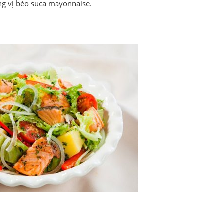
ng vị béo suca mayonnaise.