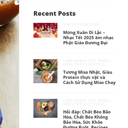
Recent Posts
UNCATEGORIZED
Mừng Xuân Di Lặc –
Nhạc Tết 2025 âm nhạc
Phật Giáo Đương Đại
CẨM NANG SỨC KHỎE -
HEALTHY LIFESTYLE
Tương Miso Nhật, Giàu
Protein thực vật và
Cách Sử Dụng Miso Chay
CẨM NANG SỨC KHỎE -
HEALTHY LIFESTYLE
Hỏi đáp: Chất Béo Bão
Hòa, Chất Béo Không
Bảo Hòa, Sức Khỏe
Đường Ruột, Recipes