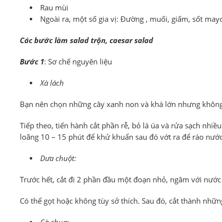
Rau mùi
Ngoài ra, một số gia vị: Đường , muối, giấm, sốt may
Các bước làm salad trộn, caesar salad
Bước 1
: Sơ chế nguyên liệu
Xà lách
Bạn nên chọn những cây xanh non và khá lớn nhưng không 
Tiếp theo, tiến hành cắt phần rễ, bỏ lá úa và rửa sạch nh
loãng 10 – 15 phút để khử khuẩn sau đó vớt ra để ráo nước
Dưa chuột:
Trước hết, cắt đi 2 phần đầu một đoạn nhỏ, ngâm với nước m
Có thể gọt hoặc không tùy sở thích. Sau đó, cắt thành những