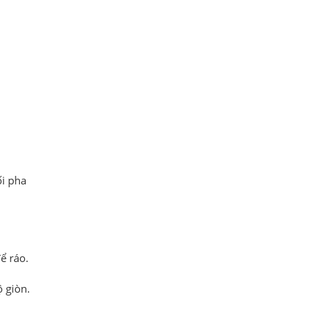
ối pha
ể ráo.
ộ giòn.