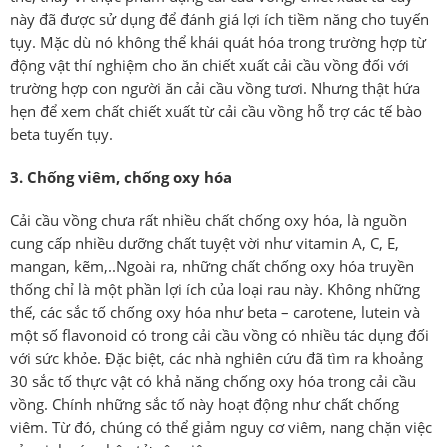
này đã được sử dụng để đánh giá lợi ích tiềm năng cho tuyến
tụy. Mặc dù nó không thể khái quát hóa trong trường hợp từ
động vật thí nghiệm cho ăn chiết xuất cải cầu vồng đối với
trường hợp con người ăn cải cầu vồng tươi. Nhưng thật hứa
hẹn để xem chất chiết xuất từ cải cầu vồng hỗ trợ các tế bào
beta tuyến tụy.
3. Chống viêm, chống oxy hóa
Cải cầu vồng chưa rất nhiều chất chống oxy hóa, là nguồn
cung cấp nhiều dưỡng chất tuyệt vời như vitamin A, C, E,
mangan, kẽm,..Ngoài ra, những chất chống oxy hóa truyền
thống chỉ là một phần lợi ích của loại rau này. Không những
thế, các sắc tố chống oxy hóa như beta – carotene, lutein và
một số flavonoid có trong cải cầu vồng có nhiều tác dụng đối
với sức khỏe. Đặc biệt, các nhà nghiên cứu đã tìm ra khoảng
30 sắc tố thực vật có khả năng chống oxy hóa trong cải cầu
vồng. Chính những sắc tố này hoạt động như chất chống
viêm. Từ đó, chúng có thể giảm nguy cơ viêm, nang chặn việc