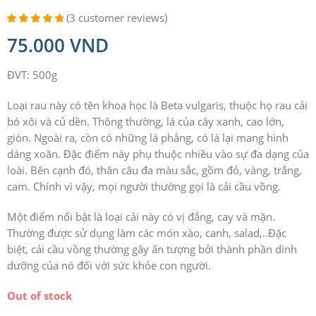
(
3
customer reviews)
Rated
3
5.00
75.000
VND
out of 5
based on
customer
ĐVT: 500g
ratings
Loại rau này có tên khoa học là Beta vulgaris, thuộc họ rau cải
bó xôi và củ dền. Thông thường, lá của cây xanh, cao lớn,
giòn. Ngoài ra, còn có những lá phẳng, có lá lại mang hình
dáng xoăn. Đặc điểm này phụ thuộc nhiều vào sự đa dạng của
loài. Bên cạnh đó, thân câu đa màu sắc, gồm đỏ, vàng, trắng,
cam. Chính vì vậy, mọi người thường gọi là cải cầu vồng.
Một điểm nổi bật là loại cải này có vị đắng, cay và mặn.
Thường được sử dụng làm các món xào, canh, salad,..Đặc
biệt, cải cầu vồng thường gây ấn tượng bởi thành phần dinh
dưỡng của nó đối với sức khỏe con người.
Out of stock