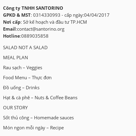
Công ty TNHH SANTORINO
GPKD & MST
: 0314330993 - cấp ngày:04/04/2017
Nơi cấp
: Sở kế hoạch và đầu tư TP.HCM
Email
:
contact@santorino.org
Hotline
:0889035858
SALAD NOT A SALAD
MEAL PLAN
Rau sạch – Veggies
Food Menu – Thực đơn
Đồ uống – Drinks
Hạt & cà phê – Nuts & Coffee Beans
OUR STORY
Sốt thủ công – Homemade sauces
Món ngon mỗi ngày – Recipe