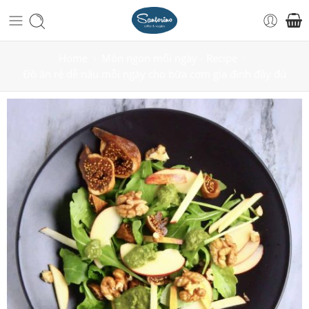
Home
Món ngon mỗi ngày - Recipe
Đồ ăn rẻ dễ nấu mỗi ngày cho bữa cơm gia đình đầy đủ