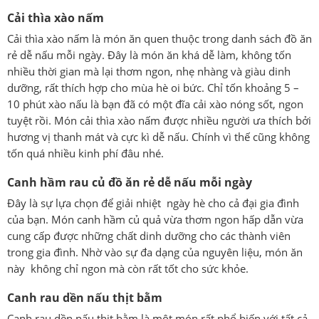
Cải thìa xào nấm
Cải thìa xào nấm là món ăn quen thuộc trong danh sách đồ ăn
rẻ dễ nấu mỗi ngày. Đây là món ăn khá dễ làm, không tốn
nhiều thời gian mà lại thơm ngon, nhẹ nhàng và giàu dinh
dưỡng, rất thích hợp cho mùa hè oi bức. Chỉ tốn khoảng 5 –
10 phút xào nấu là bạn đã có một đĩa cải xào nóng sốt, ngon
tuyệt rồi. Món cải thìa xào nấm được nhiều người ưa thích bởi
hương vị thanh mát và cực kì dễ nấu. Chính vì thế cũng không
tốn quá nhiều kinh phí đâu nhé.
Canh hầm rau củ đồ ăn rẻ dễ nấu mỗi ngày
Đây là sự lựa chọn để giải nhiệt ngày hè cho cả đại gia đình
của bạn. Món canh hầm củ quả vừa thơm ngon hấp dẫn vừa
cung cấp được những chất dinh dưỡng cho các thành viên
trong gia đình. Nhờ vào sự đa dạng của nguyên liệu, món ăn
này không chỉ ngon mà còn rất tốt cho sức khỏe.
Canh rau dền nấu thịt bằm
Canh rau dền nấu thịt bằm là một món rất phổ biến với tất cả