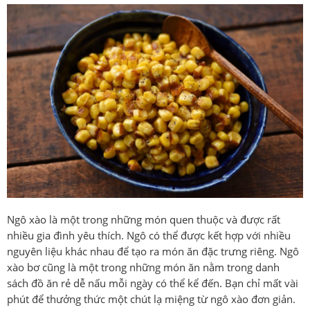
Ngô xào là một trong những món quen thuộc và được rất
nhiều gia đình yêu thích. Ngô có thể được kết hợp với nhiều
nguyên liệu khác nhau để tạo ra món ăn đặc trưng riêng. Ngô
xào bơ cũng là một trong những món ăn nằm trong danh
sách đồ ăn rẻ dễ nấu mỗi ngày có thể kể đến. Bạn chỉ mất vài
phút để thưởng thức một chút lạ miệng từ ngô xào đơn giản.