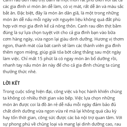
các gia đình vì món ăn dễ làm, có vị mát, rất dễ ăn và màu sắc
bắt ăn. Đặc biệt, đây là món ăn dân giã, là một trong những
món ăn dễ nấu mỗi ngày với nguyên liệu không quá đắt phù
hợp với mọi gia đình kể cả nông thôn. Canh rau dền thịt bằm
đúng là sự lựa chọn tuyệt vời cho cả gia đình bạn vào bữa
cơm hàng ngày, vừa ngon lại giàu dinh dưỡng. Hương vị thơm
ngon, thanh mát của bát canh sẽ làm các thành viên gia đình
thêm ngon miệng, giúp giải tỏa bớt căng thẳng sau một ngày
làm việc. Chỉ mất 15 phút là có ngay món ăn bổ dưỡng rồi,
nhanh tay nấu món ăn này để cho cả gia đình chúng ta cùng
thưởng thức nhé.
LỜI KẾT
Trong cuộc sống hiện đại, công việc và học hành khiến chúng
ta không có nhiều thời gian vào bếp. Việc lựa chọn những
món ăn được coi là đồ ăn rẻ dễ nấu mỗi ngày đảm bảo đủ
chất dinh dưỡng vừa ngon vừa rẻ mà lại không quá cầu kỳ
hay tốn thời gian, công sức được các bà nội trợ quan tâm. Với
sự phong phú về chủng loại và mang lại dinh dưỡng cao, rau