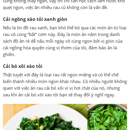
cũng không thấy ngán, vậy thì chỉ cần học cách làm nước kho
quẹt ngon, việc ăn nhiều rau củ không còn là vấn đề.
Cải ngồng xào tỏi xanh giòn
Nếu là tín đồ rau xanh, bạn khó thể bỏ qua các món ăn từ loại
rau vô cùng “bắt” cơm này. Đây là món ăn nằm trong danh
sách đồ ăn rẻ dễ nấu mỗi ngày vô cùng ngon bởi vị giòn của
cải ngồng hòa quyện cùng vị thơm của tỏi, đảm bảo ăn là
ghiền.
Cải bó xôi xào tỏi
Thật tuyệt vời đây là loại rau rất ngon miệng và có thể chế
biến thành nhiều món ngon khác nhau. Có nhiều người không
quen với việc ăn rau cải bó xôi vì vị hơi chát của nó, nhưng
sau khi ăn cải bó xôi xào tỏi bạn sẽ thay đổi ý nghĩ ngay.