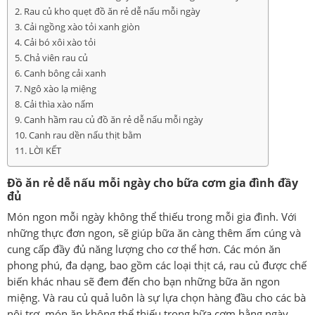
Rau củ kho quẹt đồ ăn rẻ dễ nấu mỗi ngày
Cải ngồng xào tỏi xanh giòn
Cải bó xôi xào tỏi
Chả viên rau củ
Canh bông cải xanh
Ngô xào lạ miệng
Cải thìa xào nấm
Canh hầm rau củ đồ ăn rẻ dễ nấu mỗi ngày
Canh rau dền nấu thịt bằm
LỜI KẾT
Đồ ăn rẻ dễ nấu mỗi ngày cho bữa cơm gia đình đầy
đủ
Món ngon mỗi ngày không thể thiếu trong mỗi gia đình. Với
những thực đơn ngon, sẽ giúp bữa ăn càng thêm ấm cúng và
cung cấp đầy đủ năng lượng cho cơ thể hơn. Các món ăn
phong phú, đa dạng, bao gồm các loại thịt cá, rau củ được chế
biến khác nhau sẽ đem đến cho bạn những bữa ăn ngon
miệng. Và rau củ quả luôn là sự lựa chọn hàng đầu cho các bà
nội trợ, món ăn không thể thiếu trong bữa cơm hằng ngày.