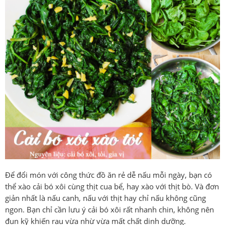
Để đổi món với công thức đồ ăn rẻ dễ nấu mỗi ngày, bạn có
thể xào cải bó xôi cùng thịt cua bể, hay xào với thịt bò. Và đơn
giản nhất là nấu canh, nấu với thịt hay chỉ nấu không cũng
ngon. Bạn chỉ cần lưu ý cải bó xôi rất nhanh chin, không nên
đun kỹ khiến rau vừa nhừ vừa mất chất dinh dưỡng.