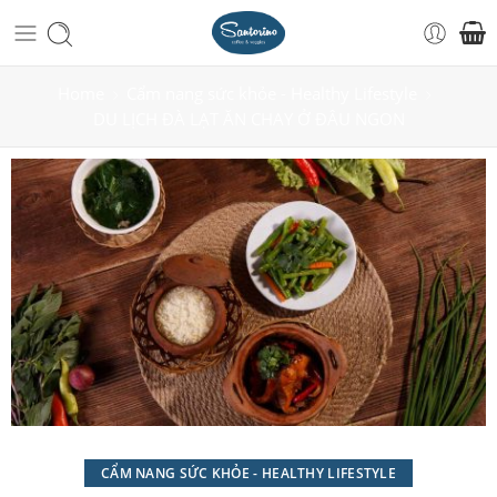
Home
Cẩm nang sức khỏe - Healthy Lifestyle
DU LỊCH ĐÀ LẠT ĂN CHAY Ở ĐÂU NGON
CẨM NANG SỨC KHỎE - HEALTHY LIFESTYLE