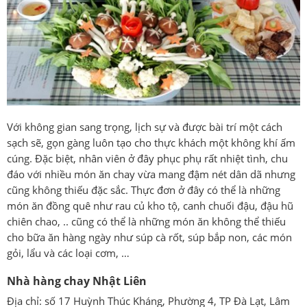
Với không gian sang trọng, lịch sự và được bài trí một cách
sạch sẽ, gọn gàng luôn tạo cho thực khách một không khí ấm
cúng. Đặc biệt, nhân viên ở đây phục phụ rất nhiệt tình, chu
đáo với nhiều món ăn chay vừa mang đậm nét dân dã nhưng
cũng không thiếu đặc sắc. Thực đơn ở đây có thể là những
món ăn đồng quê như rau củ kho tộ, canh chuối đậu, đậu hũ
chiên chao, .. cũng có thể là những món ăn không thể thiếu
cho bữa ăn hàng ngày như súp cà rốt, súp bắp non, các món
gỏi, lẩu và các loại cơm, …
Nhà hàng chay Nhật Liên
Địa chỉ: số 17 Huỳnh Thúc Kháng, Phường 4, TP Đà Lạt, Lâm