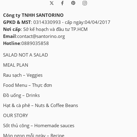
Công ty TNHH SANTORINO
GPKD & MST
: 0314330993 - cấp ngày:04/04/2017
Nơi cấp
: Sở kế hoạch và đầu tư TP.HCM
Email
:
contact@santorino.org
Hotline
:0889035858
SALAD NOT A SALAD
MEAL PLAN
Rau sạch – Veggies
Food Menu – Thực đơn
Đồ uống – Drinks
Hạt & cà phê – Nuts & Coffee Beans
OUR STORY
Sốt thủ công – Homemade sauces
Món ngon mỗi ngày – Recipe