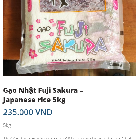
Gạo Nhật Fuji Sakura –
Japanese rice 5kg
235.000
VND
5kg
Thương hiệu Fuji Sakura của AKJ (Là công ty liên doanh Nhật