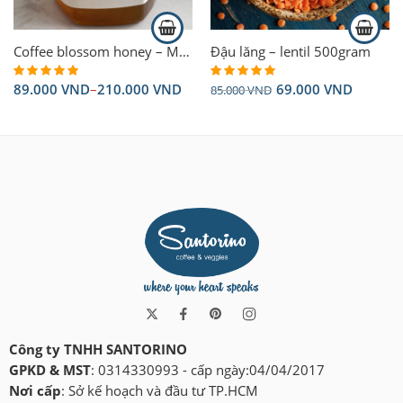
375ml
Coffee blossom honey – Mật ong hoa cà phê 375ml
Đậu lăng – lentil 500gram
89.000
VND
–
210.000
VND
69.000
VND
85.000
VND
Rated
5.00
Rated
5.00
out of 5
out of 5
Công ty TNHH SANTORINO
GPKD & MST
: 0314330993 - cấp ngày:04/04/2017
Nơi cấp
: Sở kế hoạch và đầu tư TP.HCM