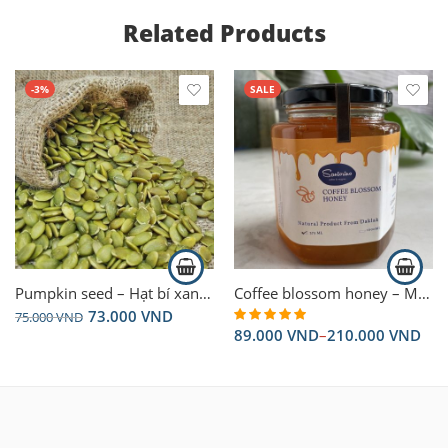
Related Products
-3%
SALE
1000ml
375ml
Pumpkin seed – Hạt bí xanh 250g
Coffee blossom honey – Mật ong hoa cà phê 375ml
73.000
VND
75.000
VND
89.000
VND
–
210.000
VND
Rated
5.00
out of 5