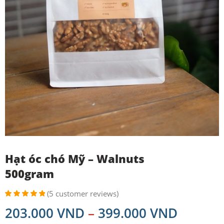
Hạt óc chó Mỹ – Walnuts
500gram
(
5
customer reviews)
Rated
5
5.00
203.000
VND
–
399.000
VND
out of 5
based on