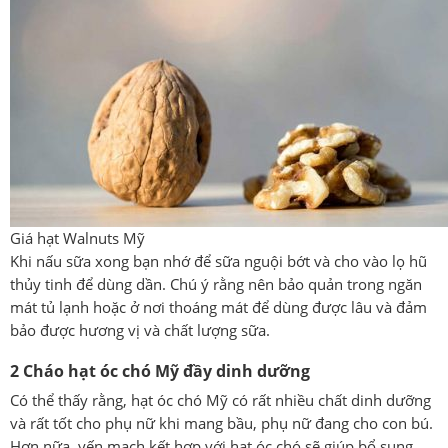
Giá hạt Walnuts Mỹ
Khi nấu sữa xong bạn nhớ để sữa nguội bớt và cho vào lọ hũ
thủy tinh để dùng dần. Chú ý rằng nên bảo quản trong ngăn
mát tủ lạnh hoặc ở nơi thoáng mát để dùng được lâu và đảm
bảo được hương vị và chất lượng sữa.
2 Cháo hạt óc chó Mỹ đầy dinh dưỡng
Có thể thấy rằng, hạt óc chó Mỹ có rất nhiều chất dinh dưỡng
và rất tốt cho phụ nữ khi mang bầu, phụ nữ đang cho con bú
.
Hơn nữa, yến mạch kết hợp với hạt óc chó sẽ giúp bổ sung