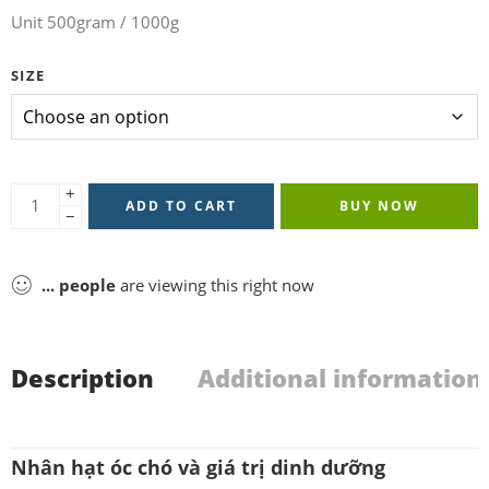
customer
Unit 500gram / 1000g
ratings
SIZE
+
ADD TO CART
BUY NOW
−
...
people
are viewing this right now
Description
Additional information
Nhân hạt óc chó và giá trị dinh dưỡng