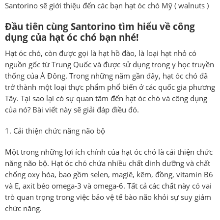
Santorino sẽ giới thiệu đến các bạn hạt óc chó Mỹ ( walnuts )
Đầu tiên cùng Santorino tìm hiểu về công
dụng của hạt óc chó bạn nhé!
Hạt óc chó, còn được gọi là hạt hồ đào, là loại hạt nhỏ có
nguồn gốc từ Trung Quốc và được sử dụng trong y học truyền
thống của Á Đông. Trong những năm gần đây, hạt óc chó đã
trở thành một loại thực phẩm phổ biến ở các quốc gia phương
Tây. Tại sao lại có sự quan tâm đến hạt óc chó và công dụng
của nó? Bài viết này sẽ giải đáp điều đó.
Cải thiện chức năng não bộ
Một trong những lợi ích chính của hạt óc chó là cải thiện chức
năng não bộ. Hạt óc chó chứa nhiều chất dinh dưỡng và chất
chống oxy hóa, bao gồm selen, magiê, kẽm, đồng, vitamin B6
và E, axit béo omega-3 và omega-6. Tất cả các chất này có vai
trò quan trọng trong việc bảo vệ tế bào não khỏi sự suy giảm
chức năng.