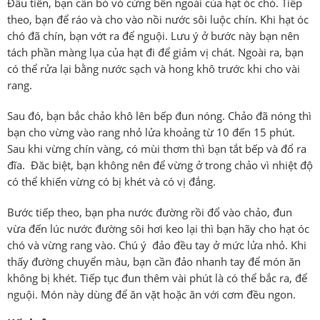
Đầu tiên, bạn cần bỏ vỏ cứng bên ngoài của hạt óc chó. Tiếp
theo, bạn để ráo và cho vào nồi nước sôi luộc chín. Khi hạt óc
chó đã chín, bạn vớt ra để nguội. Lưu ý ở bước này bạn nên
tách phần màng lụa của hạt đi để giảm vị chát. Ngoài ra, bạn
có thể rửa lại bằng nước sạch và hong khô trước khi cho vài
rang.
Sau đó, bạn bắc chảo khô lên bếp đun nóng. Chảo đã nóng thì
bạn cho vừng vào rang nhỏ lửa khoảng từ 10 đến 15 phút.
Sau khi vừng chín vàng, có mùi thơm thì bạn tắt bếp và đổ ra
đĩa. Đăc biệt, bạn không nên để vừng ở trong chảo vì nhiệt độ
có thể khiến vừng có bị khét và có vị đắng.
Bước tiếp theo, bạn pha nước đường rồi đổ vào chảo, đun
vừa đến lúc nước đường sôi hơi keo lại thì bạn hãy cho hạt óc
chó và vừng rang vào. Chú ý đảo đều tay ở mức lửa nhỏ. Khi
thấy đường chuyển màu, bạn cần đảo nhanh tay để món ăn
không bị khét. Tiếp tục đun thêm vài phút là có thể bắc ra, để
nguội. Món này dùng để ăn vặt hoặc ăn với cơm đều ngon.