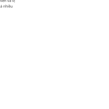
iên và vị
uá nhiều