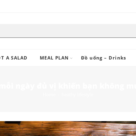
T A SALAD
MEAL PLAN
Đồ uống – Drinks
ỗi ngày đủ vị khiến bạn không m
Home
heathy lifestyle