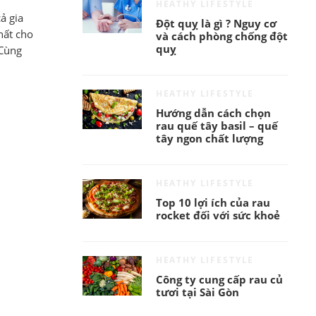
HEATHY LIFESTYLE
ả gia
Đột quỵ là gì ? Nguy cơ
hất cho
và cách phòng chống đột
quỵ
 Cùng
HEATHY LIFESTYLE
Hướng dẫn cách chọn
rau quế tây basil – quế
tây ngon chất lượng
HEATHY LIFESTYLE
Top 10 lợi ích của rau
rocket đối với sức khoẻ
HEATHY LIFESTYLE
Công ty cung cấp rau củ
tươi tại Sài Gòn