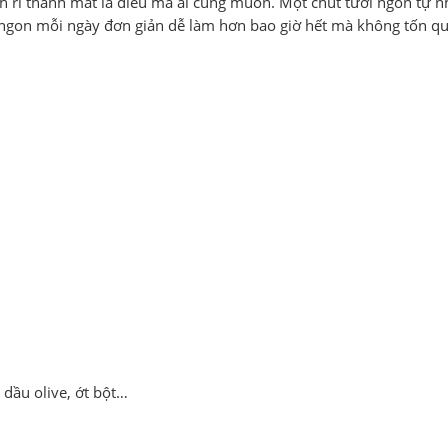
 rì thanh mát là điều mà ai cũng muốn. Một chút tươi ngon tự nh
 ngon mỗi ngày đơn giản dễ làm hơn bao giờ hết mà không tốn q
dầu olive, ớt bột…