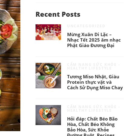
Recent Posts
UNCATEGORIZED
Mừng Xuân Di Lặc –
Nhạc Tết 2025 âm nhạc
Phật Giáo Đương Đại
CẨM NANG SỨC KHỎE -
HEALTHY LIFESTYLE
Tương Miso Nhật, Giàu
Protein thực vật và
Cách Sử Dụng Miso Chay
CẨM NANG SỨC KHỎE -
HEALTHY LIFESTYLE
Hỏi đáp: Chất Béo Bão
Hòa, Chất Béo Không
Bảo Hòa, Sức Khỏe
Đường Ruột, Recipes