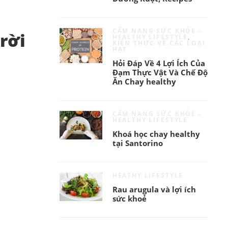
CẨM NANG SỨC KHỎE -
rời
HEALTHY LIFESTYLE
,
KIẾN THỨC VỀ CÁC LOẠI
HẠT
Hỏi Đáp Về 4 Lợi Ích Của
Đạm Thực Vật Và Chế Độ
Ăn Chay healthy
CẨM NANG SỨC KHỎE -
HEALTHY LIFESTYLE
Khoá học chay healthy
tại Santorino
HEATHY LIFESTYLE
Rau arugula và lợi ích
sức khoẻ