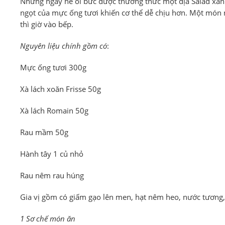
Những ngày hè oi bức được thưởng thức một địa Salad xanh
ngọt của mực ống tươi khiến cơ thể dễ chịu hơn. Một món
thì giờ vào bếp.
Nguyên liệu chính gồm có
:
Mực ống tươi 300g
Xà lách xoăn Frisse 50g
Xà lách Romain 50g
Rau mầm 50g
Hành tây 1 củ nhỏ
Rau nêm rau húng
Gia vị gồm có giấm gạo lên men, hạt nêm heo, nước tương, 
1 Sơ chế món ăn