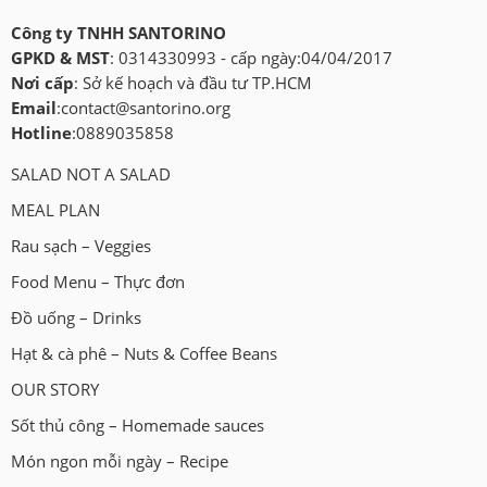
Công ty TNHH SANTORINO
GPKD & MST
: 0314330993 - cấp ngày:04/04/2017
Nơi cấp
: Sở kế hoạch và đầu tư TP.HCM
Email
:
contact@santorino.org
Hotline
:0889035858
SALAD NOT A SALAD
MEAL PLAN
Rau sạch – Veggies
Food Menu – Thực đơn
Đồ uống – Drinks
Hạt & cà phê – Nuts & Coffee Beans
OUR STORY
Sốt thủ công – Homemade sauces
Món ngon mỗi ngày – Recipe