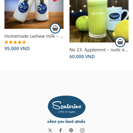
Homemade cashew milk – sữa hạt điều – 500ml Vegan
95.000
VND
Rated
5.00
No 23. Applemint – nước ép Applemint
out of 5
60.000
VND