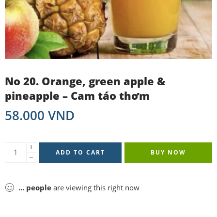
No 20. Orange, green apple &
pineapple – Cam táo thơm
58.000
VND
+
ADD TO CART
BUY NOW
−
...
people
are viewing this right now