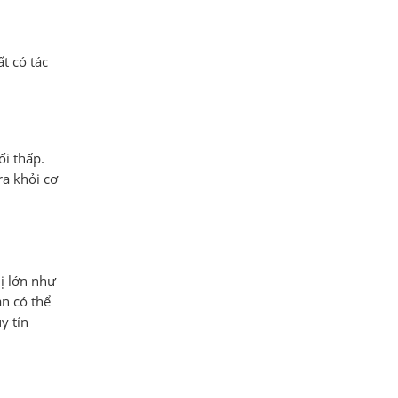
t có tác
ối thấp.
ra khỏi cơ
ị lớn như
ạn có thể
y tín