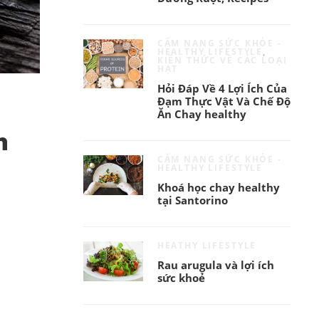
CẨM NANG SỨC KHỎE -
HEALTHY LIFESTYLE
,
KIẾN THỨC VỀ CÁC LOẠI
HẠT
Hỏi Đáp Về 4 Lợi Ích Của
Đạm Thực Vật Và Chế Độ
Ăn Chay healthy
h
CẨM NANG SỨC KHỎE -
HEALTHY LIFESTYLE
Khoá học chay healthy
tại Santorino
HEATHY LIFESTYLE
Rau arugula và lợi ích
sức khoẻ