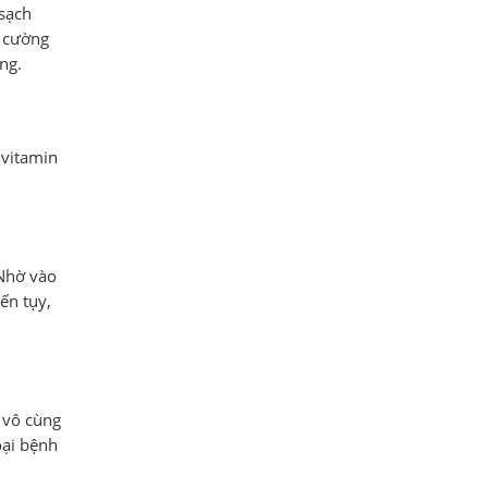
 sạch
g cường
ng.
 vitamin
 Nhờ vào
ến tụy,
 vô cùng
oại bệnh