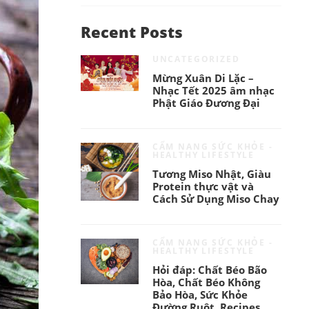
Recent Posts
UNCATEGORIZED
Mừng Xuân Di Lặc –
Nhạc Tết 2025 âm nhạc
Phật Giáo Đương Đại
CẨM NANG SỨC KHỎE -
HEALTHY LIFESTYLE
Tương Miso Nhật, Giàu
Protein thực vật và
Cách Sử Dụng Miso Chay
CẨM NANG SỨC KHỎE -
HEALTHY LIFESTYLE
Hỏi đáp: Chất Béo Bão
Hòa, Chất Béo Không
Bảo Hòa, Sức Khỏe
Đường Ruột, Recipes