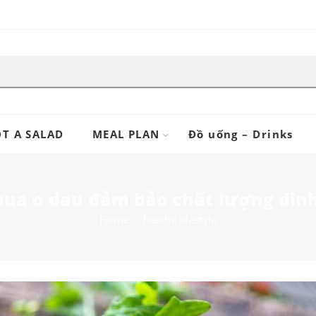
T A SALAD
MEAL PLAN
Đồ uống – Drinks
mua o dau đảm bảo chất lượng din
Home
heathy lifestyle