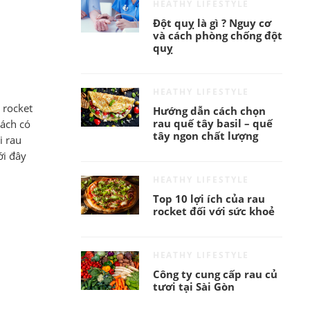
HEATHY LIFESTYLE
Đột quỵ là gì ? Nguy cơ
và cách phòng chống đột
quỵ
HEATHY LIFESTYLE
 rocket
Hướng dẫn cách chọn
rau quế tây basil – quế
lách có
tây ngon chất lượng
i rau
ới đây
HEATHY LIFESTYLE
Top 10 lợi ích của rau
rocket đối với sức khoẻ
HEATHY LIFESTYLE
Công ty cung cấp rau củ
tươi tại Sài Gòn