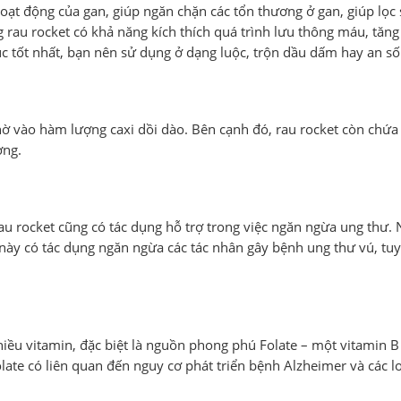
hoạt động của gan, giúp ngăn chặn các tổn thương ở gan, giúp lọc
rau rocket có khả năng kích thích quá trình lưu thông máu, tăn
ục tốt nhất, bạn nên sử dụng ở dạng luộc, trộn dầu dấm hay an số
ờ vào hàm lượng caxi dồi dào. Bên cạnh đó, rau rocket còn chứa
ơng.
ì rau rocket cũng có tác dụng hỗ trợ trong việc ngăn ngừa ung thư.
 này có tác dụng ngăn ngừa các tác nhân gây bệnh ung thư vú, tuy
hiều vitamin, đặc biệt là nguồn phong phú Folate – một vitamin B
ate có liên quan đến nguy cơ phát triển bệnh Alzheimer và các l