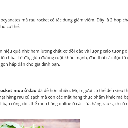
iocyanates mà rau rocket có tác dụng giảm viêm. Đây là 2 hợp chấ
ho cơ thể.
ân hiệu quả nhờ hàm lượng chất xơ dồi dào và lượng calo tương đ
iêu hóa. Từ đó, giúp đường ruột khỏe mạnh, đào thải các độc tố 
 ngon hấp dẫn cho gia đình bạn.
rocket mua ở đâu
đã dễ hơn nhiều. Mọi người có thể đến siêu th
ác mặt hàng rau củ sạch mà còn các mặt hàng thực phẩm khác mà b
ì bạn cũng cios thể mua hàng online ở các cửa hàng rau sạch có u