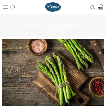
Home
heathy lifestyle
Măng tây và công dụng của măng tây đối với sức khỏe con
người