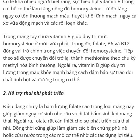
Có lẽ khá nhiều người biết rằng, sự thiếu hụt vitamin B trong
cơ thể có thể làm tăng nồng độ homocysteine. Từ đó tăng
nguy cơ tổn thương mạch máu, huyết khối tĩnh mạch, ngay cả
xơ vữa động mạch và các rối loạn khác.
Trong măng tây chứa vitamin B giúp duy trì mức
homocysteine ở mức vừa phải. Trong đó, folate, B6 và B12
đóng vai trò chính trong việc chuyển đổi homocysteine. Tiếp
theo sẽ được chuyển đổi trở lại thành methionine theo chu kỳ
methyl hóa bình thường. Ngoài ra, vitamin B giúp duy trì
lượng trong máu khỏe mạnh bằng cách đảm bảo sự trao đổi
chất tinh bột và đường trong cơ thể.
2. Hỗ trợ thai nhi phát triển
Điều đáng chú ý là hàm lượng folate cao trong loại măng này
giúp giảm nguy cơ sinh nhẹ cân và dị tật bẩm sinh khi mang
thai. Ngoài ra, folate rất cần thiết cho sự phát triển của thai
nhi. Đồng thời cũng giúp làm giảm các biến chứng phù nề
hoặc cứu nước trong các mô cơ thể nhờ các tác dụng lợi tiểu.