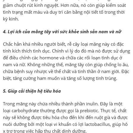
giảm chuột rút kinh nguyệt. Hơn nữa, nó còn giúp kiểm soát
tình trạng mất máu và duy trì cân bằng nội tiết tố trong thời
kỳ kinh.
4. Lợi ích của măng tây với sức khỏe sinh sản nam và nữ
Chắc hẳn khá nhiều người biết, rễ cây loại măng này có đặc
tính kích thích tình dục. Chính vì lý do đó mà nó được sử dụng
để điều chỉnh các hormone và chữa các rối loạn tình dục ở
nam và nữ. Không những thế, măng tây còn giúp chống lo âu,
chữa bệnh suy nhược về thể chất và tinh thần ở nam giới. Đặc
biệt, tăng cường ham muốn và tăng số lượng tinh trùng.
5. Giúp cải thiện hệ tiêu hóa
Trong măng này chứa nhiều thành phần inulin. Đây là một
loại carbohydrate thường được gọi là prebiotic. Thực tế, chất
này sẽ không được tiêu hóa cho đến khi đến ruột già và được
nuôi dưỡng bởi một loại vi khuẩn có lợi lactobacillus, giúp hô
x trợ trong việc hấp thụ chất dinh dưỡng.