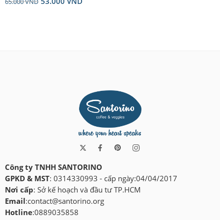
53.000
VND
Rated
5.00
65.000
VND
out of 5
Công ty TNHH SANTORINO
GPKD & MST
: 0314330993 - cấp ngày:04/04/2017
Nơi cấp
: Sở kế hoạch và đầu tư TP.HCM
Email
:
contact@santorino.org
Hotline
:0889035858