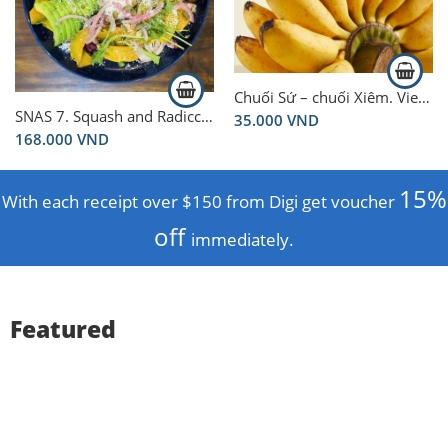
Chuối Sứ – chuối Xiêm. Vietnamese Banana 1kg
SNAS 7. Squash and Radicchio Bowl
35.000
VND
168.000
VND
15%
With each receipt over $150 from Digi get voucher
off
immediately.
Featured