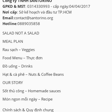
Công ty TNHH SANTORINO
GPKD & MST
: 0314330993 - cấp ngày:04/04/2017
Nơi cấp
: Sở kế hoạch và đầu tư TP.HCM
Email
:
contact@santorino.org
Hotline
:0889035858
SALAD NOT A SALAD
MEAL PLAN
Rau sạch – Veggies
Food Menu – Thực đơn
Đồ uống – Drinks
Hạt & cà phê – Nuts & Coffee Beans
OUR STORY
Sốt thủ công – Homemade sauces
Món ngon mỗi ngày – Recipe
Chính sách & Quy định chung