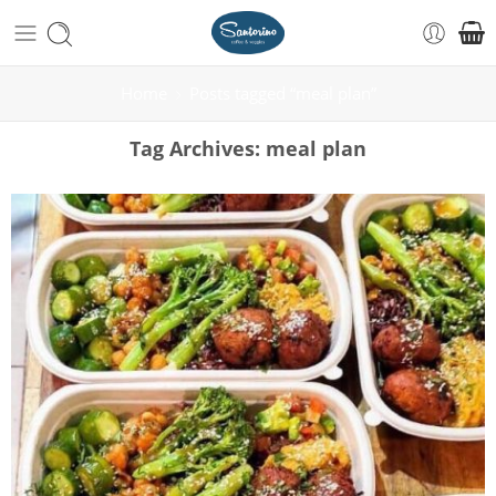
Home
Posts tagged “meal plan”
Tag Archives:
meal plan