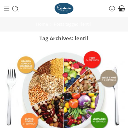
Home
Posts tagged “lentil”
Tag Archives:
lentil