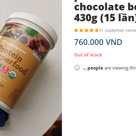
chocolate b
430g (15 lần
(
1
customer revi
Rated
1
5.00
760.000
VND
out of 5
based on
customer
Out of stock
rating
...
people
are viewing thi