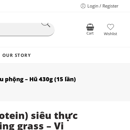
Login / Register
Cart
Wishlist
OUR STORY
u phộng – Hũ 430g (15 lần)
otein) siêu thực
g grass – Vị