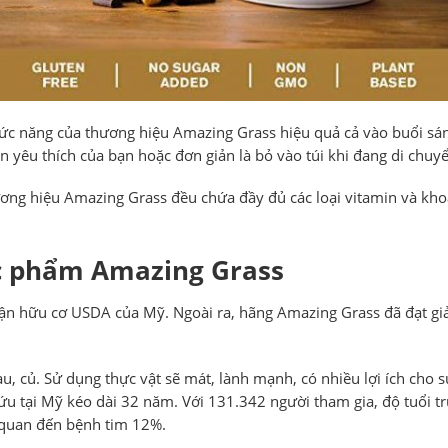
c năng của thương hiệu Amazing Grass hiệu quả cả vào buổi sáng,
 yêu thích của bạn hoặc đơn giản là bỏ vào túi khi đang di chuyể
ng hiệu Amazing Grass đều chứa đầy đủ các loại vitamin và kho
c phẩm Amazing Grass
hữu cơ USDA của Mỹ. Ngoài ra, hãng Amazing Grass đã đạt giải t
rau, củ. Sử dụng thực vật sẽ mát, lành mạnh, có nhiều lợi ích cho
ứu tại Mỹ kéo dài 32 năm. Với 131.342 người tham gia, độ tuổi t
n quan đến bệnh tim 12%.