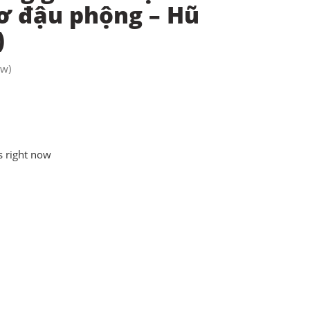
ơ đậu phộng – Hũ
)
ew)
s right now