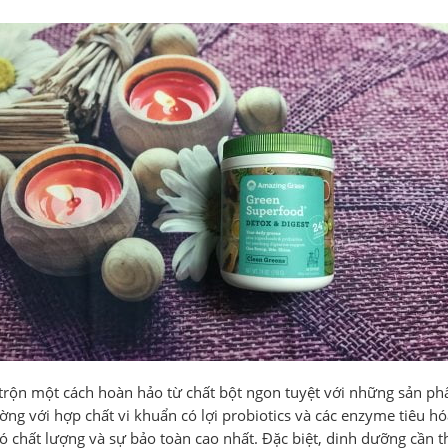
 trộn một cách hoàn hảo từ chất bột ngon tuyệt với những sản p
ng với hợp chất vi khuẩn có lợi probiotics và các enzyme tiêu 
chất lượng và sự bảo toàn cao nhất. Đặc biệt, dinh dưỡng cần th