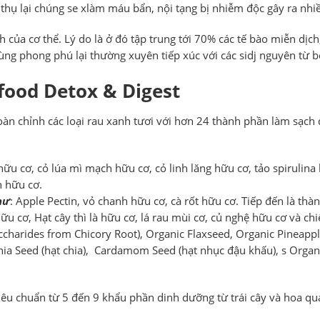
p thụ lại chúng se xlàm máu bẩn, nội tạng bị nhiễm độc gây ra nhiề
h của cơ thể. Lý do là ở đó tập trung tới 70% các tế bào miễn dịc
ùng phong phú lại thường xuyên tiếp xúc với các sidj nguyên từ b
food Detox & Digest
n chỉnh các loại rau xanh tươi với hơn 24 thành phần làm sạch đ
 hữu cơ, cỏ lúa mì mạch hữu cơ, cỏ linh lăng hữu cơ, tảo spirulina
h hữu cơ.
hư
: Apple Pectin, vỏ chanh hữu cơ, cà rốt hữu cơ. Tiếp đến là th
 cơ, Hạt cây thì là hữu cơ, lá rau mùi cơ, củ nghệ hữu cơ và chiế
ccharides from Chicory Root), Organic Flaxseed, Organic Pineappl
Chia Seed (hạt chia), Cardamom Seed (hạt nhục đậu khấu), s Orga
iêu chuẩn từ 5 đến 9 khẩu phần dinh dưỡng từ trái cây và hoa qu