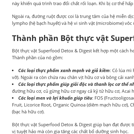
này khiến quá trình trao đổi chất rối loạn. Khi bị cơ thể hấ
Ngoài ra, đường ruột được coi là trung tâm của hệ miễn dịc
lympho (hệ bạch huyết) và hệ vi sinh vật (microbiome) vôc 
Thành phần Bột thực vật Super
Bột thực vật Superfood Detox & Digest kết hợp một cách hoà
Thành phần của nó gồm:
Các loại thực phẩm xanh mạnh và giả kiềm
: Cỏ lúa mì
vỡ). Ngoài ra còn chứa rau chân vịt hữu cơ và bông cải xan
Các loại thực phẩm giúp giải độc và thanh lọc cơ thể n
đường hữu cơ, củ gừng hữu cơ ngay cả kỷ tử hữu cơ, Acai hữu
Các loại men và lợi khuẩn giúp tiêu
: FOS (Fructooligosa
Fruit, Licorice Root, Organic Quinoa (diêm mạch hữu cơ), 
(bạc hà hữu cơ).
Bột thực vật Superfood Detox & Digest giúp bạn đạt được t
vị tuyệt hảo mà còn gia tăng các chất bổ dưỡng sinh học.