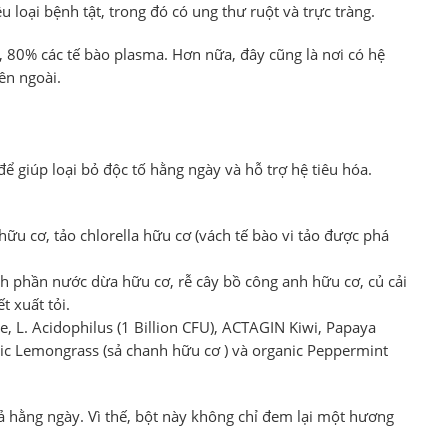
u loại bệnh tật, trong đó có ung thư ruột và trực tràng.
h, 80% các tế bào plasma. Hơn nữa, đây cũng là nơi có hệ
ên ngoài.
ể giúp loại bỏ độc tố hằng ngày và hỗ trợ hệ tiêu hóa.
 hữu cơ, tảo chlorella hữu cơ (vách tế bào vi tảo được phá
ành phần nước dừa hữu cơ, rễ cây bồ công anh hữu cơ, củ cải
t xuất tỏi.
e, L. Acidophilus (1 Billion CFU), ACTAGIN Kiwi, Papaya
nic Lemongrass (sả chanh hữu cơ ) và organic Peppermint
ả hằng ngày. Vì thế, bột này không chỉ đem lại một hương