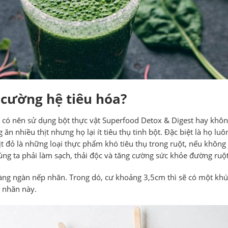
 cường hệ tiêu hóa?
có nên sử dụng bột thực vật Superfood Detox & Digest hay không 
 nhiều thịt nhưng họ lại ít tiêu thụ tinh bột. Đặc biệt là họ luôn
hịt đỏ là những loại thực phẩm khó tiêu thụ trong ruột, nếu không 
húng ta phải làm sạch, thải độc và tăng cường sức khỏe đường ruột
hàng ngàn nếp nhăn. Trong dó, cư khoảng 3,5cm thì sẽ có một kh
p nhăn này.