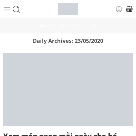
Home
2020
May
23
Daily Archives:
23/05/2020
Xem món ngon mỗi ngày cho bé