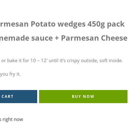
armesan Potato wedges 450g pack
omemade sauce + Parmesan Cheese
r bake it for 10 – 12′ until it’s crispy outside, soft inside.
ou fry it.
 CART
BUY NOW
s right now