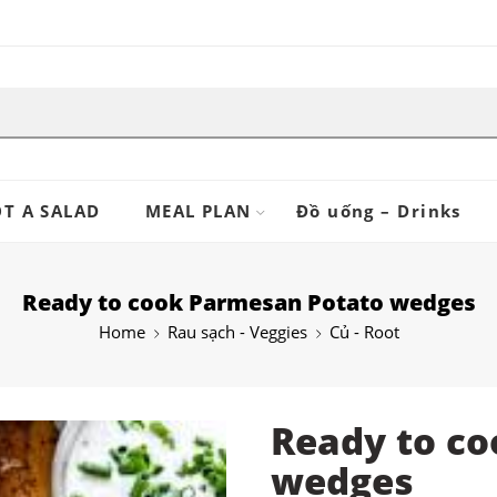
T A SALAD
MEAL PLAN
Đồ uống – Drinks
Ready to cook Parmesan Potato wedges
Home
Rau sạch - Veggies
Củ - Root
Ready to c
wedges