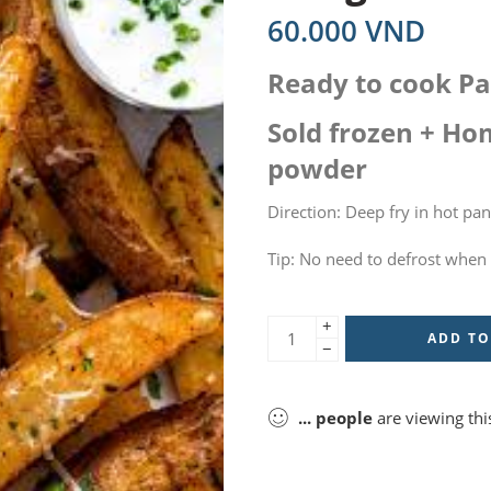
60.000
VND
Ready to cook P
Sold frozen + H
powder
Direction: Deep fry in hot pan o
Tip: No need to defrost when y
+
ADD TO
−
...
people
are viewing thi