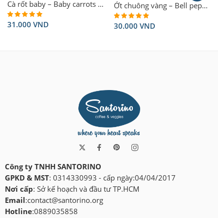
Cà rốt baby – Baby carrots 250g
Ớt chuông vàng – Bell pepper (yellow) 250g
31.000
VND
Rated
4.86
30.000
VND
Rated
5.00
out of 5
out of 5
Công ty TNHH SANTORINO
GPKD & MST
: 0314330993 - cấp ngày:04/04/2017
Nơi cấp
: Sở kế hoạch và đầu tư TP.HCM
Email
:
contact@santorino.org
Hotline
:0889035858