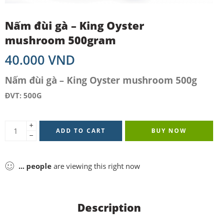
Nấm đùi gà – King Oyster
mushroom 500gram
40.000
VND
Nấm đùi gà – King Oyster mushroom 500g
ĐVT: 500G
+
ADD TO CART
BUY NOW
−
...
people
are viewing this right now
Description