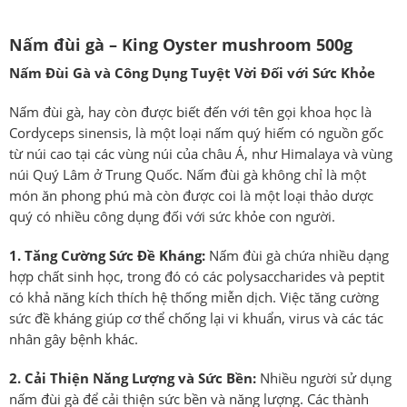
Nấm đùi gà – King Oyster mushroom 500g
Nấm Đùi Gà và Công Dụng Tuyệt Vời Đối với Sức Khỏe
Nấm đùi gà, hay còn được biết đến với tên gọi khoa học là
Cordyceps sinensis, là một loại nấm quý hiếm có nguồn gốc
từ núi cao tại các vùng núi của châu Á, như Himalaya và vùng
núi Quý Lâm ở Trung Quốc. Nấm đùi gà không chỉ là một
món ăn phong phú mà còn được coi là một loại thảo dược
quý có nhiều công dụng đối với sức khỏe con người.
1. Tăng Cường Sức Đề Kháng:
Nấm đùi gà chứa nhiều dạng
hợp chất sinh học, trong đó có các polysaccharides và peptit
có khả năng kích thích hệ thống miễn dịch. Việc tăng cường
sức đề kháng giúp cơ thể chống lại vi khuẩn, virus và các tác
nhân gây bệnh khác.
2. Cải Thiện Năng Lượng và Sức Bền:
Nhiều người sử dụng
nấm đùi gà để cải thiện sức bền và năng lượng. Các thành