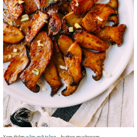
Xem thêm
nấm mỡ trắng
– button mushroom